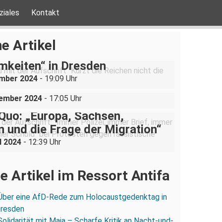
ziales
Kontakt
be ist nicht verhandelbar“–
e Artikel
ration gegen „Liste der
mkeiten“ in Dresden
uppe sucht (und bekommt)
ember 2024
- 19:09 Uhr
in der Dresdner Neustadt
vember 2024
- 17:05 Uhr
Quo: „Europa, Sachsen,
 und die Frage der Migration“
l 2024
- 12:39 Uhr
e Artikel im Ressort Antifa
Über eine AfD-Rede zum Holocaustgedenktag in
Dresden
Solidarität mit Maja – Scharfe Kritik an Nacht-und-