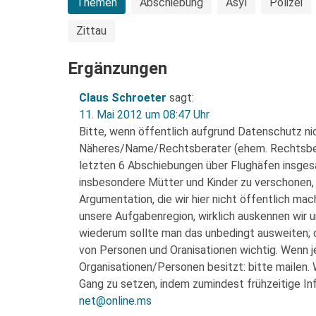
Themen
Abschiebung
Asyl
Polizei
Zittau
Ergänzungen
Claus Schroeter
sagt:
11. Mai 2012 um 08:47 Uhr
Bitte, wenn öffentlich aufgrund Datenschutz ni
Näheres/Name/Rechtsberater (ehem. Rechtsberate
letzten 6 Abschiebungen über Flughäfen insges
insbesondere Mütter und Kinder zu verschonen,
Argumentation, die wir hier nicht öffentlich mac
unsere Aufgabenregion, wirklich auskennen wir 
wiederum sollte man das unbedingt ausweiten; d
von Personen und Oranisationen wichtig. Wenn j
Organisationen/Personen besitzt: bitte mailen. 
Gang zu setzen, indem zumindest frühzeitige In
net@online.ms