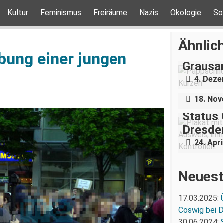
Kultur
Feminismus
Freiräume
Nazis
Ökologie
So
„Teilha
Ähnlich
Demonst
bung einer jungen
Grausa
Nazigr
4. Dez
Stress 
18. No
Status 
Dresden
24. Apri
Neuest
17.03.2025:
Coswig bei 
30.06.2024: