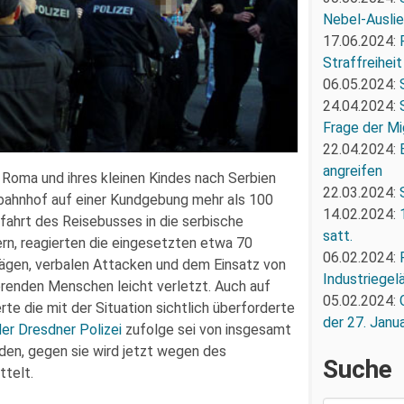
Nebel-Ausli
17.06.2024:
Straffreiheit
06.05.2024:
24.04.2024:
Frage der Mi
22.04.2024:
angreifen
 Roma und ihres kleinen Kindes nach Serbien
22.03.2024:
bahnhof auf einer Kundgebung mehr als 100
14.02.2024:
fahrt des Reisebusses in die serbische
satt.
rn, reagierten die eingesetzten etwa 70
06.02.2024:
ägen, verbalen Attacken und dem Einsatz von
Industriegel
renden Menschen leicht verletzt. Auch auf
05.02.2024:
 die mit der Situation sichtlich überforderte
der 27. Janua
er Dresdner Polizei
zufolge sei von insgesamt
den, gegen sie wird jetzt wegen des
Suche
telt.