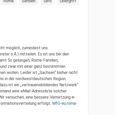
Roma
Serbien
Sinti
Übergriff
cht möglich, zumindest uns
r o.Ä.) mitteilen. Es ist uns bei den
amt 5x gelungen, Roma-Familien,
 und zwar mit einer ganz bestimmten
hen wollen. Leider ist „Sachsen“ bisher nicht
uns in der nordwestdeutschen Region;
azu ist ein „vertrauensbildendes Netzwerk“
emand eine eMail-Adressliste solcher
Wir versuchen, eine bessere Vernetzung in
formationsverteilung erfolgt.
MfG-eu.roma-