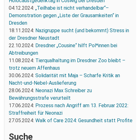
Holocaustgedenktag in Coswig bei Dresden
04.12.2024:
„Teilhabe ist nicht verhandelbar“–
Demonstration gegen „Liste der Grausamkeiten“ in
Dresden
18.11.2024:
Nazigruppe sucht (und bekommt) Stress in
der Dresdner Neustadt
22.10.2024:
Dresdner „Cousine“ hilft Pol*innen bei
Abtreibungen
11.08.2024:
Tierqualhaltung im Dresdner Zoo bleibt –
trotz neuem Affenhaus
30.06.2024:
Solidarität mit Maja – Scharfe Kritik an
Nacht-und-Nebel-Auslieferung
28.06.2024:
Neonazi Max Schreiber zu
Bewährungsstrafe verurteilt
17.06.2024:
Prozess nach Angriff am 13. Februar 2022:
Straffreiheit für Neonazi
27.05.2024:
Walk of Care 2024: Gesundheit statt Profite
Suche