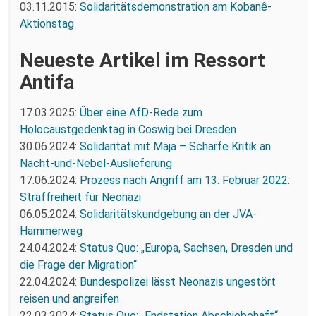
03.11.2015:
Solidaritätsdemonstration am Kobanê-
Aktionstag
Neueste Artikel im Ressort
Antifa
17.03.2025:
Über eine AfD-Rede zum
Holocaustgedenktag in Coswig bei Dresden
30.06.2024:
Solidarität mit Maja – Scharfe Kritik an
Nacht-und-Nebel-Auslieferung
17.06.2024:
Prozess nach Angriff am 13. Februar 2022:
Straffreiheit für Neonazi
06.05.2024:
Solidaritätskundgebung an der JVA-
Hammerweg
24.04.2024:
Status Quo: „Europa, Sachsen, Dresden und
die Frage der Migration“
22.04.2024:
Bundespolizei lässt Neonazis ungestört
reisen und angreifen
22.03.2024:
Status Quo: „Endstation Abschiebehaft“