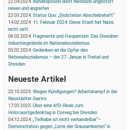
22.04.2024:
Bundespolizei lässt Neonazis ungestört
reisen und angreifen
22.03.2024:
Status Quo: „Endstation Abschiebehaft“
14.02.2024:
11. Februar 2024: Diese Stadt hat Nazis
nicht satt.
06.02.2024:
Fragmente und Frequenzen: Das Dresdner
Industriegelände im Nationalsozialismus.
05.02.2024:
Gedenken an die Opfer des
Nationalsozialismus – der 27. Januar in Freital und
Dresden
Neueste Artikel
20.10.2025:
Wegen Kündigungen? Arbeitskampf in der
Neustädter Gastro
17.03.2025:
Über eine AfD-Rede zum
Holocaustgedenktag in Coswig bei Dresden
04.12.2024:
„Teilhabe ist nicht verhandelbar“–
Demonstration gegen „Liste der Grausamkeiten“ in