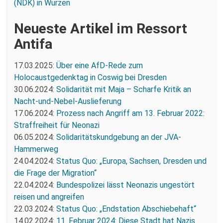
(NDK) in Wurzen
Neueste Artikel im Ressort
Antifa
17.03.2025:
Über eine AfD-Rede zum
Holocaustgedenktag in Coswig bei Dresden
30.06.2024:
Solidarität mit Maja – Scharfe Kritik an
Nacht-und-Nebel-Auslieferung
17.06.2024:
Prozess nach Angriff am 13. Februar 2022:
Straffreiheit für Neonazi
06.05.2024:
Solidaritätskundgebung an der JVA-
Hammerweg
24.04.2024:
Status Quo: „Europa, Sachsen, Dresden und
die Frage der Migration“
22.04.2024:
Bundespolizei lässt Neonazis ungestört
reisen und angreifen
22.03.2024:
Status Quo: „Endstation Abschiebehaft“
14.02.2024:
11. Februar 2024: Diese Stadt hat Nazis