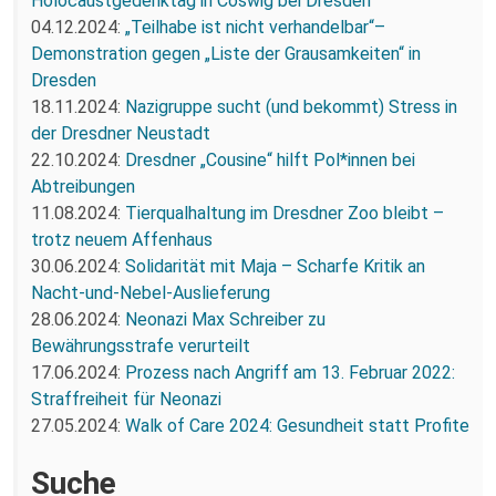
Holocaustgedenktag in Coswig bei Dresden
04.12.2024:
„Teilhabe ist nicht verhandelbar“–
Demonstration gegen „Liste der Grausamkeiten“ in
Dresden
18.11.2024:
Nazigruppe sucht (und bekommt) Stress in
der Dresdner Neustadt
22.10.2024:
Dresdner „Cousine“ hilft Pol*innen bei
Abtreibungen
11.08.2024:
Tierqualhaltung im Dresdner Zoo bleibt –
trotz neuem Affenhaus
30.06.2024:
Solidarität mit Maja – Scharfe Kritik an
Nacht-und-Nebel-Auslieferung
28.06.2024:
Neonazi Max Schreiber zu
Bewährungsstrafe verurteilt
17.06.2024:
Prozess nach Angriff am 13. Februar 2022:
Straffreiheit für Neonazi
27.05.2024:
Walk of Care 2024: Gesundheit statt Profite
Suche