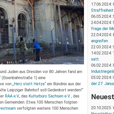
17.06.2024:
Straffreiheit
06.05.2024:
24.04.2024:
Frage der Mi
22.04.2024:
angreifen
22.03.2024:
14.02.2024:
satt.
06.02.2024:
Industriegel
n und Juden aus Dresden vor 80 Jahren fand am
05.02.2024:
f
(Eisenbahnstraße 1) eine
der 27. Janua
ive von
„Herz statt Hetze“
ein Bündnis aus der
lte Leipziger Bahnhof soll Gedenkort werden!“
Neuest
der
RAA e.V.
, das
Kulturbüro Sachsen e.V.
, das
hen Gemeinden. Etwa 100 Menschen folgten
20.10.2025:
vestream
verfolgten weitere 100 Menschen
Neustädter 