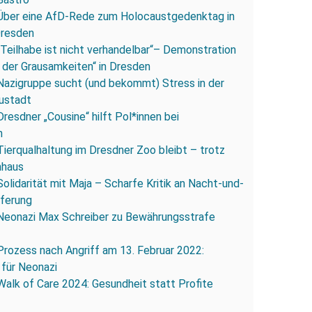
Über eine AfD-Rede zum Holocaustgedenktag in
Dresden
„Teilhabe ist nicht verhandelbar“– Demonstration
 der Grausamkeiten“ in Dresden
Nazigruppe sucht (und bekommt) Stress in der
ustadt
Dresdner „Cousine“ hilft Pol*innen bei
n
Tierqualhaltung im Dresdner Zoo bleibt – trotz
nhaus
Solidarität mit Maja – Scharfe Kritik an Nacht-und-
eferung
Neonazi Max Schreiber zu Bewährungsstrafe
Prozess nach Angriff am 13. Februar 2022:
 für Neonazi
Walk of Care 2024: Gesundheit statt Profite