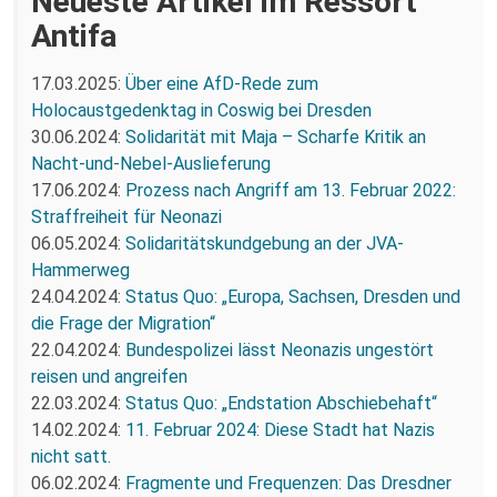
Neueste Artikel im Ressort
Antifa
17.03.2025:
Über eine AfD-Rede zum
Holocaustgedenktag in Coswig bei Dresden
30.06.2024:
Solidarität mit Maja – Scharfe Kritik an
Nacht-und-Nebel-Auslieferung
17.06.2024:
Prozess nach Angriff am 13. Februar 2022:
Straffreiheit für Neonazi
06.05.2024:
Solidaritätskundgebung an der JVA-
Hammerweg
24.04.2024:
Status Quo: „Europa, Sachsen, Dresden und
die Frage der Migration“
22.04.2024:
Bundespolizei lässt Neonazis ungestört
reisen und angreifen
22.03.2024:
Status Quo: „Endstation Abschiebehaft“
14.02.2024:
11. Februar 2024: Diese Stadt hat Nazis
nicht satt.
06.02.2024:
Fragmente und Frequenzen: Das Dresdner