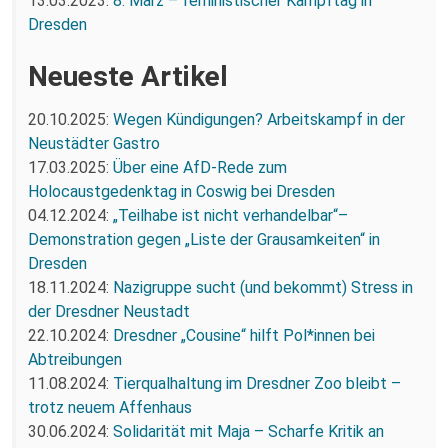
13.03.2023:
8. März – feministischer Kampftag in
Dresden
Neueste Artikel
20.10.2025:
Wegen Kündigungen? Arbeitskampf in der
Neustädter Gastro
17.03.2025:
Über eine AfD-Rede zum
Holocaustgedenktag in Coswig bei Dresden
04.12.2024:
„Teilhabe ist nicht verhandelbar“–
Demonstration gegen „Liste der Grausamkeiten“ in
Dresden
18.11.2024:
Nazigruppe sucht (und bekommt) Stress in
der Dresdner Neustadt
22.10.2024:
Dresdner „Cousine“ hilft Pol*innen bei
Abtreibungen
11.08.2024:
Tierqualhaltung im Dresdner Zoo bleibt –
trotz neuem Affenhaus
30.06.2024:
Solidarität mit Maja – Scharfe Kritik an