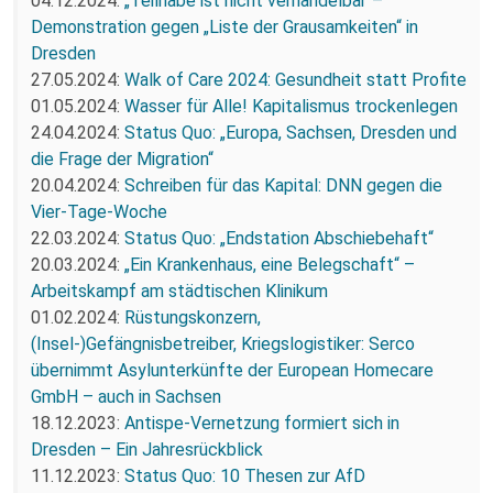
04.12.2024:
„Teilhabe ist nicht verhandelbar“–
Demonstration gegen „Liste der Grausamkeiten“ in
Dresden
27.05.2024:
Walk of Care 2024: Gesundheit statt Profite
01.05.2024:
Wasser für Alle! Kapitalismus trockenlegen
24.04.2024:
Status Quo: „Europa, Sachsen, Dresden und
die Frage der Migration“
20.04.2024:
Schreiben für das Kapital: DNN gegen die
Vier-Tage-Woche
22.03.2024:
Status Quo: „Endstation Abschiebehaft“
20.03.2024:
„Ein Krankenhaus, eine Belegschaft“ –
Arbeitskampf am städtischen Klinikum
01.02.2024:
Rüstungskonzern,
(Insel-)Gefängnisbetreiber, Kriegslogistiker: Serco
übernimmt Asylunterkünfte der European Homecare
GmbH – auch in Sachsen
18.12.2023:
Antispe-Vernetzung formiert sich in
Dresden – Ein Jahresrückblick
11.12.2023:
Status Quo: 10 Thesen zur AfD