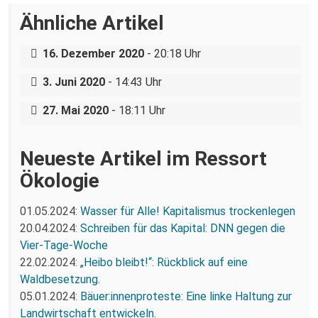
Ähnliche Artikel
Paris goes Dresden! – Streit um
Klimaschutz im Haushalt 2021/2022
Klimaziele statt Lobbydeal –
16. Dezember 2020
- 20:18 Uhr
Fahrraddemo in Dresden
Montags in Zwickau – Ein Reisebericht
3. Juni 2020
- 14:43 Uhr
aus Sachsen in Zeiten von Corona
27. Mai 2020
- 18:11 Uhr
Neueste Artikel im Ressort
Ökologie
01.05.2024:
Wasser für Alle! Kapitalismus trockenlegen
20.04.2024:
Schreiben für das Kapital: DNN gegen die
Vier-Tage-Woche
22.02.2024:
„Heibo bleibt!“: Rückblick auf eine
Waldbesetzung.
05.01.2024:
Bäuer:innenproteste: Eine linke Haltung zur
Landwirtschaft entwickeln.