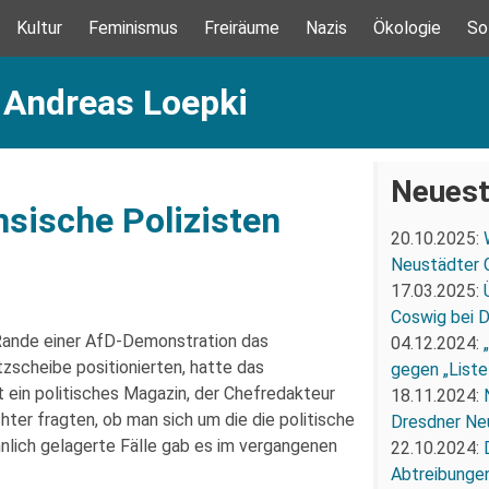
Kultur
Feminismus
Freiräume
Nazis
Ökologie
So
 Andreas Loepki
Neuest
sische Polizisten
20.10.2025:
Neustädter 
17.03.2025:
Coswig bei 
Rande einer AfD-Demonstration das
04.12.2024:
zscheibe positionierten, hatte das
gegen „Liste
 ein politisches Magazin, der Chefredakteur
18.11.2024:
hter fragten, ob man sich um die die politische
Dresdner Ne
hnlich gelagerte Fälle gab es im vergangenen
22.10.2024:
Abtreibunge