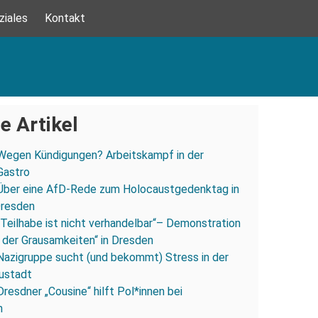
ziales
Kontakt
e Artikel
Wegen Kündigungen? Arbeitskampf in der
Gastro
Über eine AfD-Rede zum Holocaustgedenktag in
Dresden
„Teilhabe ist nicht verhandelbar“– Demonstration
 der Grausamkeiten“ in Dresden
Nazigruppe sucht (und bekommt) Stress in der
ustadt
Dresdner „Cousine“ hilft Pol*innen bei
n