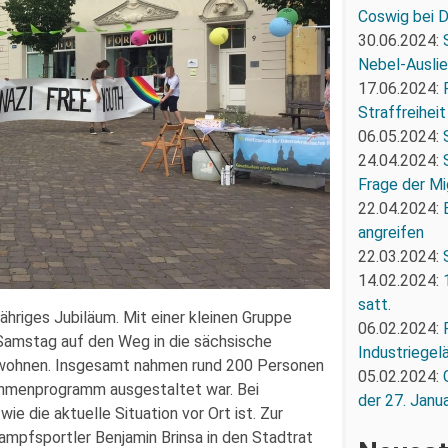
Coswig bei 
30.06.2024:
Nebel-Ausli
17.06.2024:
Straffreiheit
06.05.2024:
24.04.2024:
Frage der Mi
22.04.2024:
angreifen
22.03.2024:
14.02.2024:
satt.
ähriges Jubiläum. Mit einer kleinen Gruppe
06.02.2024:
 Samstag auf den Weg in die sächsische
Industriegel
zuwohnen. Insgesamt nahmen rund 200 Personen
05.02.2024:
Rahmenprogramm ausgestaltet war. Bei
der 27. Janua
e die aktuelle Situation vor Ort ist. Zur
pfsportler Benjamin Brinsa in den Stadtrat