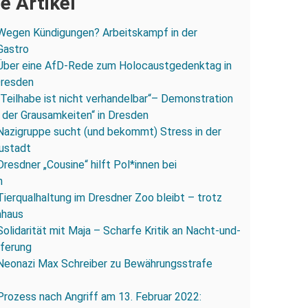
e Artikel
Wegen Kündigungen? Arbeitskampf in der
Gastro
Über eine AfD-Rede zum Holocaustgedenktag in
Dresden
„Teilhabe ist nicht verhandelbar“– Demonstration
 der Grausamkeiten“ in Dresden
Nazigruppe sucht (und bekommt) Stress in der
ustadt
Dresdner „Cousine“ hilft Pol*innen bei
n
Tierqualhaltung im Dresdner Zoo bleibt – trotz
nhaus
Solidarität mit Maja – Scharfe Kritik an Nacht-und-
eferung
Neonazi Max Schreiber zu Bewährungsstrafe
Prozess nach Angriff am 13. Februar 2022: