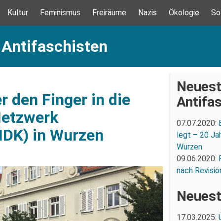
Kultur
Feminismus
Freiräume
Nazis
Ökologie
So
 Antifaschisten
Neuest
 den Finger in die
Antifa
Netzwerk
07.07.2020:
NDK) in Wurzen
legt – 20 Ja
Wurzen
09.06.2020:
nach Revisio
Neuest
17.03.2025: