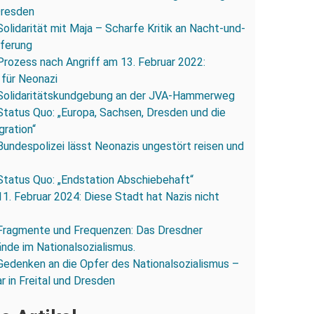
Dresden
Solidarität mit Maja – Scharfe Kritik an Nacht-und-
eferung
Prozess nach Angriff am 13. Februar 2022:
 für Neonazi
Solidaritätskundgebung an der JVA-Hammerweg
Status Quo: „Europa, Sachsen, Dresden und die
gration“
Bundespolizei lässt Neonazis ungestört reisen und
Status Quo: „Endstation Abschiebehaft“
11. Februar 2024: Diese Stadt hat Nazis nicht
Fragmente und Frequenzen: Das Dresdner
ände im Nationalsozialismus.
Gedenken an die Opfer des Nationalsozialismus –
r in Freital und Dresden