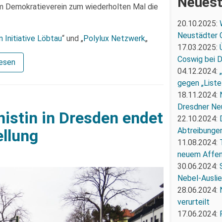
Neuest
m Demokratieverein zum wiederholten Mal die
20.10.2025:
Neustädter 
 Initiative Löbtau
“ und „
Polylux Netzwerk
„
17.03.2025:
Coswig bei 
lesen
04.12.2024:
gegen „Liste
18.11.2024:
Dresdner Ne
istin in Dresden endet
22.10.2024:
Abtreibunge
ellung
11.08.2024:
neuem Affe
30.06.2024:
Nebel-Ausli
28.06.2024:
verurteilt
17.06.2024: