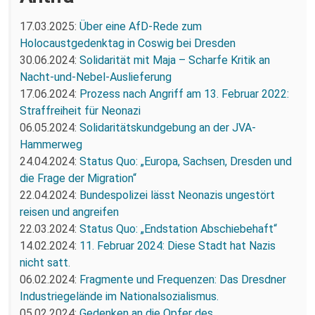
17.03.2025:
Über eine AfD-Rede zum
Holocaustgedenktag in Coswig bei Dresden
30.06.2024:
Solidarität mit Maja – Scharfe Kritik an
Nacht-und-Nebel-Auslieferung
17.06.2024:
Prozess nach Angriff am 13. Februar 2022:
Straffreiheit für Neonazi
06.05.2024:
Solidaritätskundgebung an der JVA-
Hammerweg
24.04.2024:
Status Quo: „Europa, Sachsen, Dresden und
die Frage der Migration“
22.04.2024:
Bundespolizei lässt Neonazis ungestört
reisen und angreifen
22.03.2024:
Status Quo: „Endstation Abschiebehaft“
14.02.2024:
11. Februar 2024: Diese Stadt hat Nazis
nicht satt.
06.02.2024:
Fragmente und Frequenzen: Das Dresdner
Industriegelände im Nationalsozialismus.
05.02.2024:
Gedenken an die Opfer des