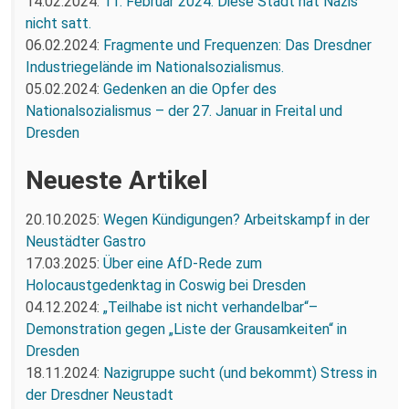
14.02.2024:
11. Februar 2024: Diese Stadt hat Nazis
nicht satt.
06.02.2024:
Fragmente und Frequenzen: Das Dresdner
Industriegelände im Nationalsozialismus.
05.02.2024:
Gedenken an die Opfer des
Nationalsozialismus – der 27. Januar in Freital und
Dresden
Neueste Artikel
20.10.2025:
Wegen Kündigungen? Arbeitskampf in der
Neustädter Gastro
17.03.2025:
Über eine AfD-Rede zum
Holocaustgedenktag in Coswig bei Dresden
04.12.2024:
„Teilhabe ist nicht verhandelbar“–
Demonstration gegen „Liste der Grausamkeiten“ in
Dresden
18.11.2024:
Nazigruppe sucht (und bekommt) Stress in
der Dresdner Neustadt