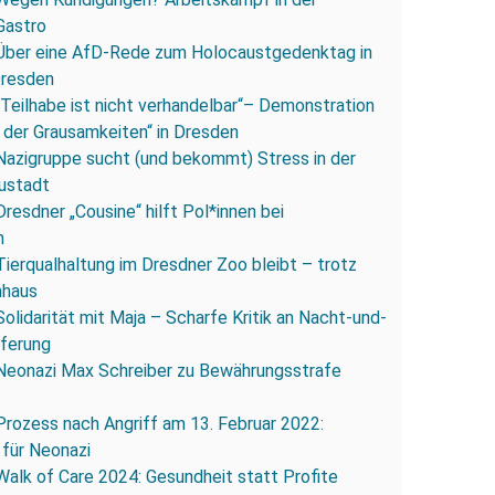
Gastro
Über eine AfD-Rede zum Holocaustgedenktag in
Dresden
„Teilhabe ist nicht verhandelbar“– Demonstration
 der Grausamkeiten“ in Dresden
Nazigruppe sucht (und bekommt) Stress in der
ustadt
Dresdner „Cousine“ hilft Pol*innen bei
n
Tierqualhaltung im Dresdner Zoo bleibt – trotz
nhaus
Solidarität mit Maja – Scharfe Kritik an Nacht-und-
eferung
Neonazi Max Schreiber zu Bewährungsstrafe
Prozess nach Angriff am 13. Februar 2022:
 für Neonazi
Walk of Care 2024: Gesundheit statt Profite