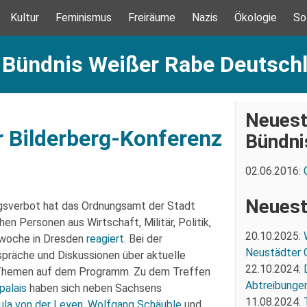
Kultur
Feminismus
Freiräume
Nazis
Ökologie
So
: Bündnis Weißer Rabe Deutsch
Neuest
r Bilderberg-Konferenz
Bündni
02.06.2016:
Neuest
gsverbot hat das Ordnungsamt der Stadt
en Personen aus Wirtschaft, Militär, Politik,
20.10.2025:
iwoche in Dresden
reagiert
. Bei der
Neustädter 
präche und Diskussionen über aktuelle
22.10.2024:
he Themen auf dem Programm. Zu dem Treffen
Abtreibunge
palais
haben sich neben Sachsens
11.08.2024:
ula von der Leyen
,
Wolfgang Schäuble
und