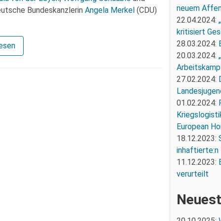
neuem Affe
deutsche Bundeskanzlerin
Angela Merkel
(CDU)
22.04.2024:
kritisiert G
28.03.2024:
lesen
20.03.2024:
Arbeitskampf
27.02.2024:
Landesjugend
01.02.2024:
Kriegslogist
European Ho
18.12.2023:
inhaftierte:n
11.12.2023:
verurteilt
Neuest
20.10.2025: