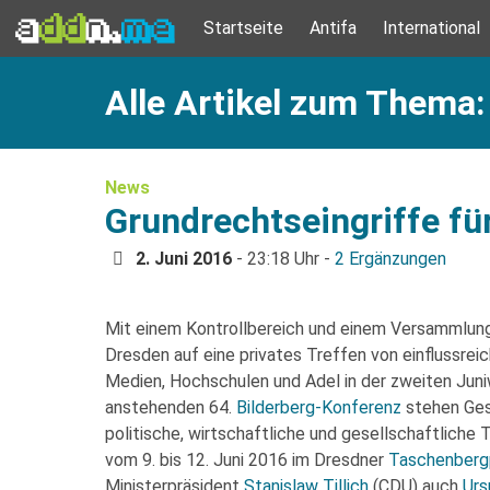
Startseite
Antifa
International
Alle Artikel zum Thema
News
Grundrechtseingriffe fü
2. Juni 2016
- 23:18 Uhr -
2 Ergänzungen
Mit einem Kontrollbereich und einem Versammlun
Dresden auf eine privates Treffen von einflussreich
Medien, Hochschulen und Adel in der zweiten Jun
anstehenden 64.
Bilderberg-Konferenz
stehen Ges
politische, wirtschaftliche und gesellschaftlic
vom 9. bis 12. Juni 2016 im Dresdner
Taschenberg
Ministerpräsident
Stanislaw Tillich
(CDU) auch
Urs