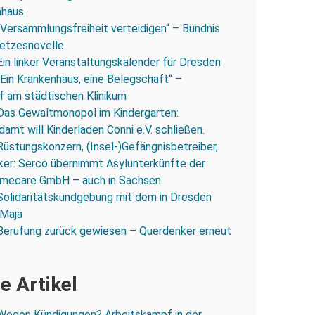
nhaus
„Versammlungsfreiheit verteidigen“ – Bündnis
esetzesnovelle
Ein linker Veranstaltungskalender für Dresden
„Ein Krankenhaus, eine Belegschaft“ –
 am städtischen Klinikum
Das Gewaltmonopol im Kindergarten:
amt will Kinderladen Conni e.V. schließen.
Rüstungskonzern, (Insel-)Gefängnisbetreiber,
iker: Serco übernimmt Asylunterkünfte der
mecare GmbH – auch in Sachsen
Solidaritätskundgebung mit dem in Dresden
 Maja
Berufung zurück gewiesen – Querdenker erneut
e Artikel
Wegen Kündigungen? Arbeitskampf in der