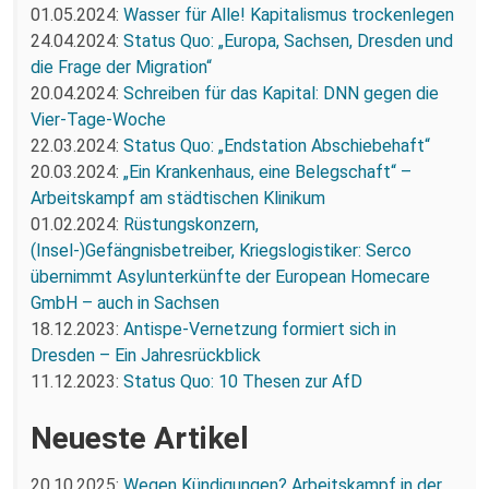
01.05.2024:
Wasser für Alle! Kapitalismus trockenlegen
24.04.2024:
Status Quo: „Europa, Sachsen, Dresden und
die Frage der Migration“
20.04.2024:
Schreiben für das Kapital: DNN gegen die
Vier-Tage-Woche
22.03.2024:
Status Quo: „Endstation Abschiebehaft“
20.03.2024:
„Ein Krankenhaus, eine Belegschaft“ –
Arbeitskampf am städtischen Klinikum
01.02.2024:
Rüstungskonzern,
(Insel-)Gefängnisbetreiber, Kriegslogistiker: Serco
übernimmt Asylunterkünfte der European Homecare
GmbH – auch in Sachsen
18.12.2023:
Antispe-Vernetzung formiert sich in
Dresden – Ein Jahresrückblick
11.12.2023:
Status Quo: 10 Thesen zur AfD
Neueste Artikel
20.10.2025:
Wegen Kündigungen? Arbeitskampf in der