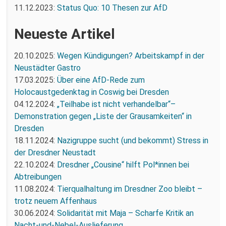
11.12.2023:
Status Quo: 10 Thesen zur AfD
Neueste Artikel
20.10.2025:
Wegen Kündigungen? Arbeitskampf in der
Neustädter Gastro
17.03.2025:
Über eine AfD-Rede zum
Holocaustgedenktag in Coswig bei Dresden
04.12.2024:
„Teilhabe ist nicht verhandelbar“–
Demonstration gegen „Liste der Grausamkeiten“ in
Dresden
18.11.2024:
Nazigruppe sucht (und bekommt) Stress in
der Dresdner Neustadt
22.10.2024:
Dresdner „Cousine“ hilft Pol*innen bei
Abtreibungen
11.08.2024:
Tierqualhaltung im Dresdner Zoo bleibt –
trotz neuem Affenhaus
30.06.2024:
Solidarität mit Maja – Scharfe Kritik an
Nacht-und-Nebel-Auslieferung