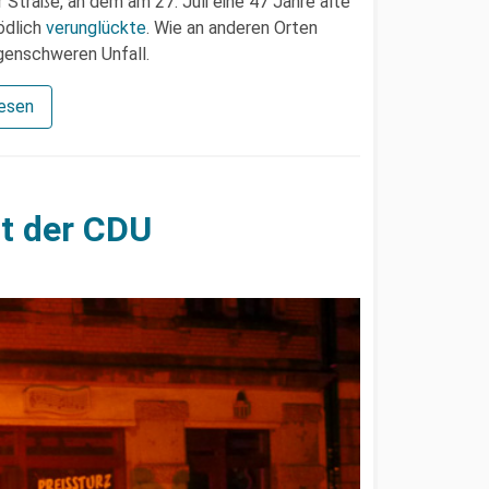
Straße, an dem am 27. Juli eine 47 Jahre alte
ödlich
verunglückte
. Wie an anderen Orten
lgenschweren Unfall.
lesen
it der CDU