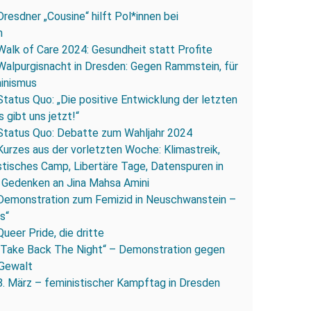
Dresdner „Cousine“ hilft Pol*innen bei
n
Walk of Care 2024: Gesundheit statt Profite
Walpurgisnacht in Dresden: Gegen Rammstein, für
inismus
Status Quo: „Die positive Entwicklung der letzten
s gibt uns jetzt!“
Status Quo: Debatte zum Wahljahr 2024
Kurzes aus der vorletzten Woche: Klimastreik,
stisches Camp, Libertäre Tage, Datenspuren in
 Gedenken an Jina Mahsa Amini
Demonstration zum Femizid in Neuschwanstein –
os“
Queer Pride, die dritte
„Take Back The Night“ – Demonstration gegen
 Gewalt
8. März – feministischer Kampftag in Dresden