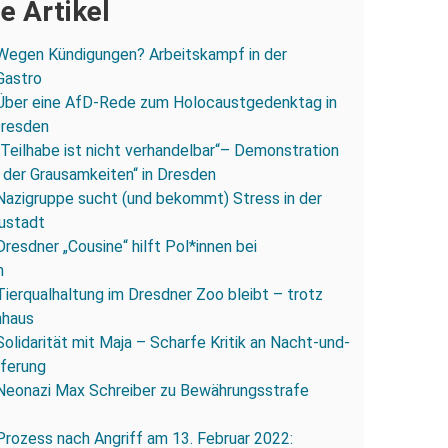
e Artikel
Wegen Kündigungen? Arbeitskampf in der
Gastro
Über eine AfD-Rede zum Holocaustgedenktag in
Dresden
„Teilhabe ist nicht verhandelbar“– Demonstration
 der Grausamkeiten“ in Dresden
Nazigruppe sucht (und bekommt) Stress in der
ustadt
Dresdner „Cousine“ hilft Pol*innen bei
n
Tierqualhaltung im Dresdner Zoo bleibt – trotz
nhaus
Solidarität mit Maja – Scharfe Kritik an Nacht-und-
eferung
Neonazi Max Schreiber zu Bewährungsstrafe
Prozess nach Angriff am 13. Februar 2022: