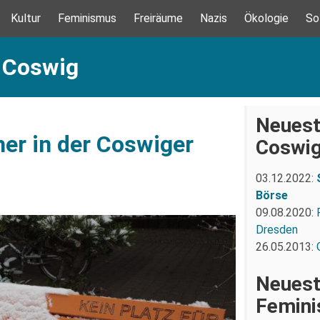
Kultur
Feminismus
Freiräume
Nazis
Ökologie
So
: Coswig
Neuest
er in der Coswiger
Coswi
03.12.2022:
Börse
09.08.2020:
Dresden
26.05.2013:
Neuest
Femin