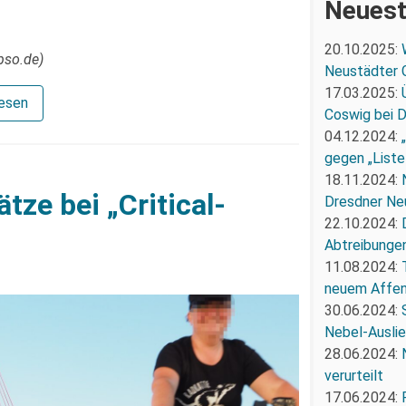
Neuest
20.10.2025:
pso.de)
Neustädter 
17.03.2025:
lesen
Coswig bei 
04.12.2024:
gegen „Liste
18.11.2024:
tze bei „Critical-
Dresdner Ne
22.10.2024:
Abtreibunge
11.08.2024:
neuem Affe
30.06.2024:
Nebel-Ausli
28.06.2024:
verurteilt
17.06.2024: