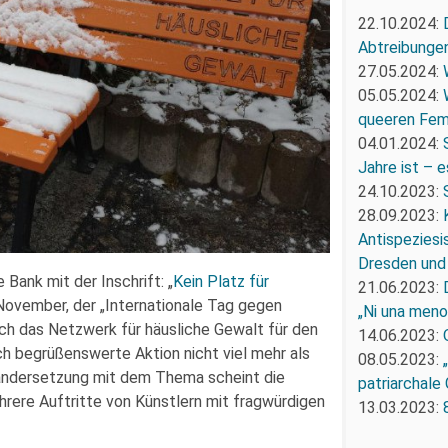
22.10.2024:
Abtreibunge
27.05.2024:
05.05.2024:
queeren Fem
04.01.2024:
Jahre ist – e
24.10.2023:
28.09.2023:
Antispeziesi
Dresden und
ank mit der Inschrift: „
Kein Platz für
21.06.2023:
 November, der „Internationale Tag gegen
„Ni una men
rch das Netzwerk für häusliche Gewalt für den
14.06.2023:
ich begrüßenswerte Aktion nicht viel mehr als
08.05.2023:
inandersetzung mit dem Thema scheint die
patriarchale
hrere Auftritte von Künstlern mit fragwürdigen
13.03.2023: