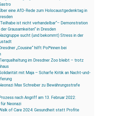
Gastro
Über eine AfD-Rede zum Holocaustgedenktag in
Dresden
„Teilhabe ist nicht verhandelbar“– Demonstration
 der Grausamkeiten“ in Dresden
Nazigruppe sucht (und bekommt) Stress in der
ustadt
Dresdner „Cousine“ hilft Pol*innen bei
n
Tierqualhaltung im Dresdner Zoo bleibt – trotz
nhaus
Solidarität mit Maja – Scharfe Kritik an Nacht-und-
eferung
Neonazi Max Schreiber zu Bewährungsstrafe
Prozess nach Angriff am 13. Februar 2022:
 für Neonazi
Walk of Care 2024: Gesundheit statt Profite