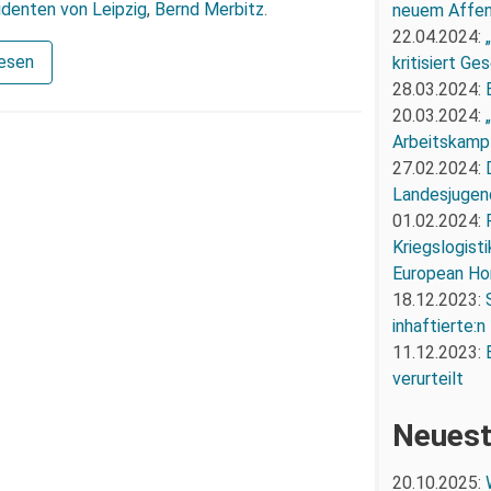
identen von Leipzig
,
Bernd Merbitz
.
neuem Affe
22.04.2024:
lesen
kritisiert G
28.03.2024:
20.03.2024:
Arbeitskampf
27.02.2024:
Landesjugend
01.02.2024:
Kriegslogist
European Ho
18.12.2023:
inhaftierte:n
11.12.2023:
verurteilt
Neuest
20.10.2025: