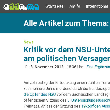
Startseite
Antifa
International
Alle Artikel zum Thema:
News
Kritik vor dem NSU-Un
am politischen Versage
8. November 2012
- 18:36 Uhr -
Eine Ergänzu
Am Jahrestag der Entdeckung einer rechten Terror
aus mehrere Jahre mordend durch die Bundesrepub
die Opfer des NSU
vor dem Sächsischen Landtag 
öffentlichen Sitzung des
3. Untersuchungsaussch
Freistaat. Anlass der Sitzung des
19köpfigen Aus