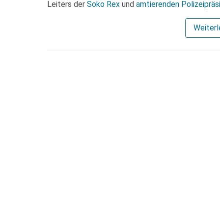
Leiters der
Soko Rex
und
amtierenden Polizeipräs
Weiter