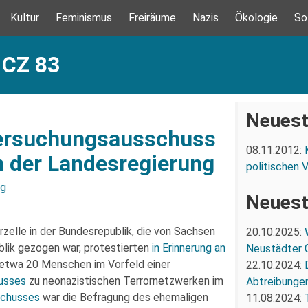
Kultur
Feminismus
Freiräume
Nazis
Ökologie
So
 CZ 83
Neuest
tersuchungsausschuss
08.11.2012:
n der Landesregierung
politischen 
ng
Neuest
zelle in der Bundesrepublik, die von Sachsen
20.10.2025:
lik gezogen war, protestierten
in Erinnerung an
Neustädter 
etwa 20 Menschen im Vorfeld einer
22.10.2024:
usses
zu neonazistischen Terrornetzwerken im
Abtreibunge
schusses
war die Befragung des ehemaligen
11.08.2024: