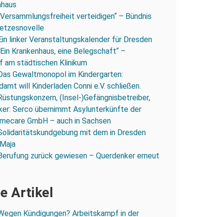
nhaus
„Versammlungsfreiheit verteidigen“ – Bündnis
esetzesnovelle
Ein linker Veranstaltungskalender für Dresden
„Ein Krankenhaus, eine Belegschaft“ –
 am städtischen Klinikum
Das Gewaltmonopol im Kindergarten:
amt will Kinderladen Conni e.V. schließen.
Rüstungskonzern, (Insel-)Gefängnisbetreiber,
iker: Serco übernimmt Asylunterkünfte der
mecare GmbH – auch in Sachsen
Solidaritätskundgebung mit dem in Dresden
 Maja
Berufung zurück gewiesen – Querdenker erneut
e Artikel
Wegen Kündigungen? Arbeitskampf in der