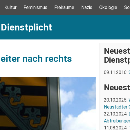
Kultur
Feminismus
Freiräume
Nazis
Ökologie
So
 Dienstplicht
Neuest
eiter nach rechts
Dienstp
09.11.2016:
Neuest
20.10.2025:
Neustädter 
22.10.2024:
Abtreibunge
11.08.2024: