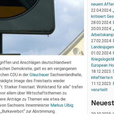
neuem Affe
22.04.2024:
kritisiert G
28.03.2024:
20.03.2024:
Arbeitskampf
27.02.2024:
Landesjugend
01.02.2024:
Kriegslogist
rgriffen und Anschlägen deutschlandweit
European Ho
ischen Demokratie, galt es am vergangenen
18.12.2023:
schen CDU in der
Glauchauer
Sachsenlandhalle,
inhaftierte:n
hädigte Image des Freistaats wieder
11.12.2023:
. Starker Freistaat. Wohlstand für alle“ trafen
verurteilt
 vor allem über Wirtschaftsthemen zu
hrere Anträge zu Themen wie etwa die
Neuest
n von Sachsens Innenminister
Markus Ulbig
 „Burkaverbot“ zur Abstimmung.
20.10.2025: