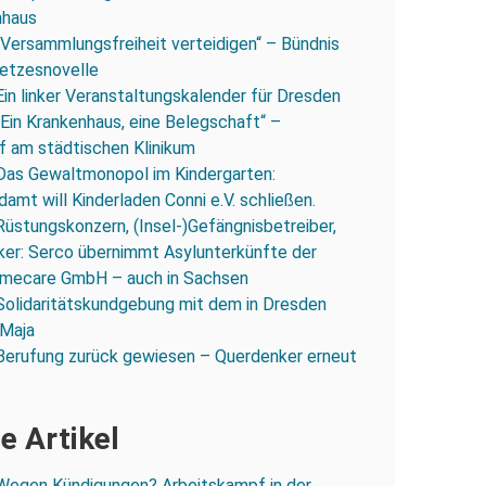
nhaus
„Versammlungsfreiheit verteidigen“ – Bündnis
esetzesnovelle
Ein linker Veranstaltungskalender für Dresden
„Ein Krankenhaus, eine Belegschaft“ –
 am städtischen Klinikum
Das Gewaltmonopol im Kindergarten:
amt will Kinderladen Conni e.V. schließen.
Rüstungskonzern, (Insel-)Gefängnisbetreiber,
iker: Serco übernimmt Asylunterkünfte der
mecare GmbH – auch in Sachsen
Solidaritätskundgebung mit dem in Dresden
 Maja
Berufung zurück gewiesen – Querdenker erneut
e Artikel
Wegen Kündigungen? Arbeitskampf in der