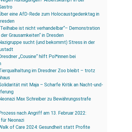
Gastro
Über eine AfD-Rede zum Holocaustgedenktag in
Dresden
„Teilhabe ist nicht verhandelbar“– Demonstration
 der Grausamkeiten“ in Dresden
Nazigruppe sucht (und bekommt) Stress in der
ustadt
Dresdner „Cousine“ hilft Pol*innen bei
n
Tierqualhaltung im Dresdner Zoo bleibt – trotz
nhaus
Solidarität mit Maja – Scharfe Kritik an Nacht-und-
eferung
Neonazi Max Schreiber zu Bewährungsstrafe
Prozess nach Angriff am 13. Februar 2022:
 für Neonazi
Walk of Care 2024: Gesundheit statt Profite