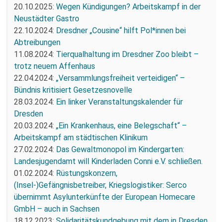
20.10.2025:
Wegen Kündigungen? Arbeitskampf in der
Neustädter Gastro
22.10.2024:
Dresdner „Cousine“ hilft Pol*innen bei
Abtreibungen
11.08.2024:
Tierqualhaltung im Dresdner Zoo bleibt –
trotz neuem Affenhaus
22.04.2024:
„Versammlungsfreiheit verteidigen“ –
Bündnis kritisiert Gesetzesnovelle
28.03.2024:
Ein linker Veranstaltungskalender für
Dresden
20.03.2024:
„Ein Krankenhaus, eine Belegschaft“ –
Arbeitskampf am städtischen Klinikum
27.02.2024:
Das Gewaltmonopol im Kindergarten:
Landesjugendamt will Kinderladen Conni e.V. schließen.
01.02.2024:
Rüstungskonzern,
(Insel-)Gefängnisbetreiber, Kriegslogistiker: Serco
übernimmt Asylunterkünfte der European Homecare
GmbH – auch in Sachsen
18.12.2023:
Solidaritätskundgebung mit dem in Dresden