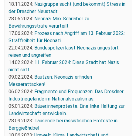
18.11.2024:
Nazigruppe sucht (und bekommt) Stress in
der Dresdner Neustadt
28.06.2024:
Neonazi Max Schreiber zu
Bewährungsstrafe verurteilt
17.06.2024:
Prozess nach Angriff am 13. Februar 2022:
Straffreiheit für Neonazi
22.04.2024:
Bundespolizei lässt Neonazis ungestört
reisen und angreifen
14.02.2024:
11. Februar 2024: Diese Stadt hat Nazis
nicht satt.
09.02.2024:
Bautzen: Neonazis erfinden
Messerattacken!
06.02.2024:
Fragmente und Frequenzen: Das Dresdner
Industriegelände im Nationalsozialismus.
05.01.2024:
Bäuer:innenproteste: Eine linke Haltung zur
Landwirtschaft entwickeln.
28.09.2023:
Tausende bei rassistischen Proteste in
Berggießhübel
18.06.2023:
Umwelt, Klima, Landwirtschaft und