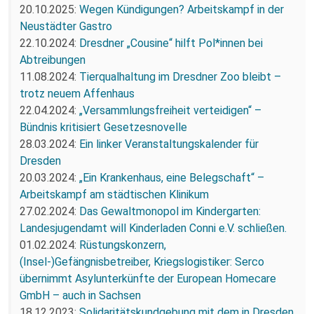
20.10.2025:
Wegen Kündigungen? Arbeitskampf in der
Neustädter Gastro
22.10.2024:
Dresdner „Cousine“ hilft Pol*innen bei
Abtreibungen
11.08.2024:
Tierqualhaltung im Dresdner Zoo bleibt –
trotz neuem Affenhaus
22.04.2024:
„Versammlungsfreiheit verteidigen“ –
Bündnis kritisiert Gesetzesnovelle
28.03.2024:
Ein linker Veranstaltungskalender für
Dresden
20.03.2024:
„Ein Krankenhaus, eine Belegschaft“ –
Arbeitskampf am städtischen Klinikum
27.02.2024:
Das Gewaltmonopol im Kindergarten:
Landesjugendamt will Kinderladen Conni e.V. schließen.
01.02.2024:
Rüstungskonzern,
(Insel-)Gefängnisbetreiber, Kriegslogistiker: Serco
übernimmt Asylunterkünfte der European Homecare
GmbH – auch in Sachsen
18.12.2023:
Solidaritätskundgebung mit dem in Dresden