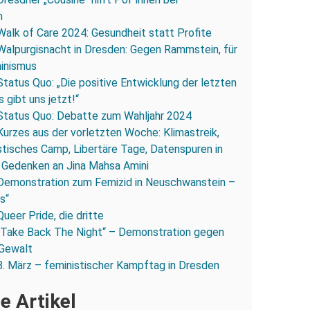
n
Walk of Care 2024: Gesundheit statt Profite
Walpurgisnacht in Dresden: Gegen Rammstein, für
inismus
Status Quo: „Die positive Entwicklung der letzten
s gibt uns jetzt!“
Status Quo: Debatte zum Wahljahr 2024
Kurzes aus der vorletzten Woche: Klimastreik,
stisches Camp, Libertäre Tage, Datenspuren in
 Gedenken an Jina Mahsa Amini
Demonstration zum Femizid in Neuschwanstein –
os“
Queer Pride, die dritte
„Take Back The Night“ – Demonstration gegen
 Gewalt
8. März – feministischer Kampftag in Dresden
e Artikel