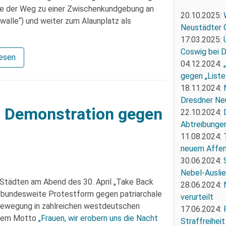
sie der Weg zu einer Zwischenkundgebung an
20.10.2025:
walle“) und weiter zum Alaunplatz als
Neustädter 
17.03.2025:
Coswig bei 
lesen
04.12.2024:
gegen „Liste
18.11.2024:
Dresdner Ne
– Demonstration gegen
22.10.2024:
Abtreibunge
11.08.2024:
neuem Affe
30.06.2024:
Nebel-Ausli
Städten am Abend des 30. April „Take Back
28.06.2024:
e bundesweite Protestform gegen patriarchale
verurteilt
bewegung in zahlreichen westdeutschen
17.06.2024:
 dem Motto
„Frauen, wir erobern uns die Nacht
Straffreiheit