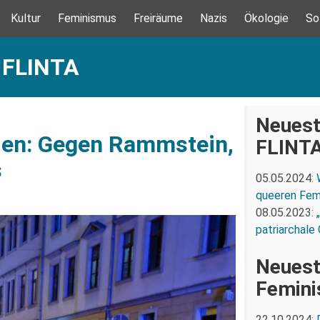
Kultur
Feminismus
Freiräume
Nazis
Ökologie
So
: FLINTA
Neuest
den: Gegen Rammstein,
FLINT
s
05.05.2024:
queeren Fem
08.05.2023:
patriarchale
Neuest
Femin
22.10.2024: