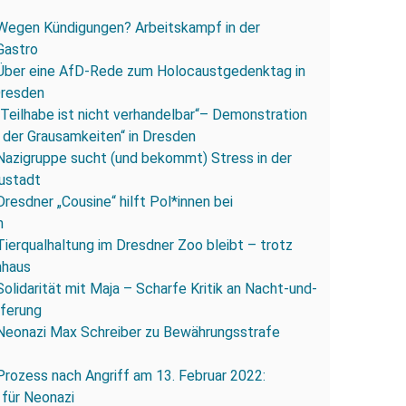
Wegen Kündigungen? Arbeitskampf in der
Gastro
Über eine AfD-Rede zum Holocaustgedenktag in
Dresden
„Teilhabe ist nicht verhandelbar“– Demonstration
 der Grausamkeiten“ in Dresden
Nazigruppe sucht (und bekommt) Stress in der
ustadt
Dresdner „Cousine“ hilft Pol*innen bei
n
Tierqualhaltung im Dresdner Zoo bleibt – trotz
nhaus
Solidarität mit Maja – Scharfe Kritik an Nacht-und-
eferung
Neonazi Max Schreiber zu Bewährungsstrafe
Prozess nach Angriff am 13. Februar 2022:
 für Neonazi