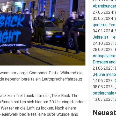
Abtreibunge
27.05.2024:
05.05.2024:
queeren Fem
04.01.2024:
Jahre ist – e
24.10.2023:
28.09.2023:
Antispeziesi
Dresden und
21.06.2023:
h warm am Jorge-Gomondai-Platz. Während die
„Ni una men
rde nebenan bereits ein Lautsprecherfahrzeug
14.06.2023:
08.05.2023:
patriarchale
latz zum Treffpunkt für die „Take Back The
13.03.2023:
innen hatten sich hier um 20 Uhr eingefunden.
 Wetter an die Luft zu locken. Nach einem
Neuest
 Feuerwerk begleitet, eine gute Stunde lang