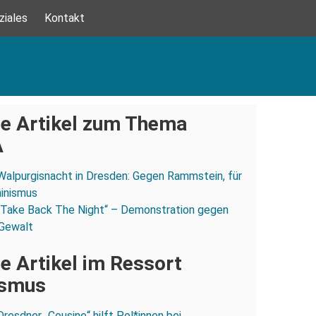
ziales
Kontakt
e Artikel zum Thema
A
Walpurgisnacht in Dresden: Gegen Rammstein, für
inismus
„Take Back The Night“ – Demonstration gegen
 Gewalt
e Artikel im Ressort
ismus
Dresdner „Cousine“ hilft Pol*innen bei