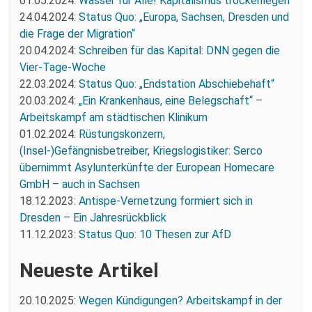
01.05.2024:
Wasser für Alle! Kapitalismus trockenlegen
24.04.2024:
Status Quo: „Europa, Sachsen, Dresden und
die Frage der Migration“
20.04.2024:
Schreiben für das Kapital: DNN gegen die
Vier-Tage-Woche
22.03.2024:
Status Quo: „Endstation Abschiebehaft“
20.03.2024:
„Ein Krankenhaus, eine Belegschaft“ –
Arbeitskampf am städtischen Klinikum
01.02.2024:
Rüstungskonzern,
(Insel-)Gefängnisbetreiber, Kriegslogistiker: Serco
übernimmt Asylunterkünfte der European Homecare
GmbH – auch in Sachsen
18.12.2023:
Antispe-Vernetzung formiert sich in
Dresden – Ein Jahresrückblick
11.12.2023:
Status Quo: 10 Thesen zur AfD
Neueste Artikel
20.10.2025:
Wegen Kündigungen? Arbeitskampf in der