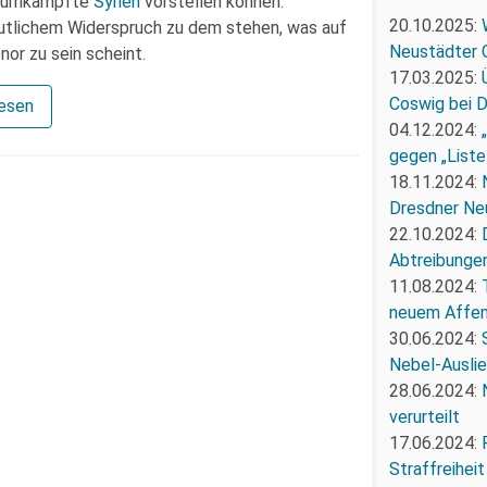
umkämpfte
Syrien
vorstellen können.
20.10.2025:
deutlichem Widerspruch zu dem stehen, was auf
Neustädter 
or zu sein scheint.
17.03.2025:
Coswig bei 
lesen
04.12.2024:
gegen „Liste
18.11.2024:
Dresdner Ne
22.10.2024:
Abtreibunge
11.08.2024:
neuem Affe
30.06.2024:
Nebel-Ausli
28.06.2024:
verurteilt
17.06.2024:
Straffreiheit