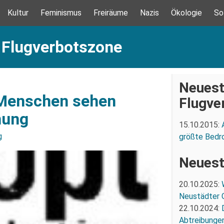
Kultur
Feminismus
Freiräume
Nazis
Ökologie
So
 Flugverbotszone
Neuest
 Menschen sehen
Flugve
hung
15.10.2015:
g
größte Bedr
Neuest
20.10.2025:
Neustädter 
22.10.2024:
Abtreibunge