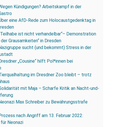
Wegen Kündigungen? Arbeitskampf in der
Gastro
Über eine AfD-Rede zum Holocaustgedenktag in
Dresden
„Teilhabe ist nicht verhandelbar“– Demonstration
 der Grausamkeiten“ in Dresden
Nazigruppe sucht (und bekommt) Stress in der
ustadt
Dresdner „Cousine“ hilft Pol*innen bei
n
Tierqualhaltung im Dresdner Zoo bleibt – trotz
nhaus
Solidarität mit Maja – Scharfe Kritik an Nacht-und-
eferung
Neonazi Max Schreiber zu Bewährungsstrafe
Prozess nach Angriff am 13. Februar 2022:
 für Neonazi