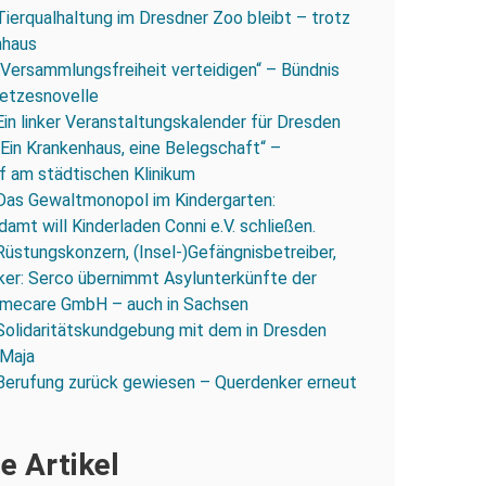
Tierqualhaltung im Dresdner Zoo bleibt – trotz
nhaus
„Versammlungsfreiheit verteidigen“ – Bündnis
esetzesnovelle
Ein linker Veranstaltungskalender für Dresden
„Ein Krankenhaus, eine Belegschaft“ –
 am städtischen Klinikum
Das Gewaltmonopol im Kindergarten:
amt will Kinderladen Conni e.V. schließen.
Rüstungskonzern, (Insel-)Gefängnisbetreiber,
iker: Serco übernimmt Asylunterkünfte der
mecare GmbH – auch in Sachsen
Solidaritätskundgebung mit dem in Dresden
 Maja
Berufung zurück gewiesen – Querdenker erneut
e Artikel