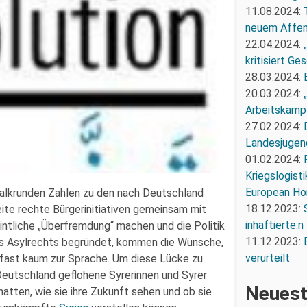
11.08.2024:
neuem Affe
22.04.2024:
kritisiert G
28.03.2024:
20.03.2024:
Arbeitskampf
27.02.2024:
Landesjugend
01.02.2024:
Kriegslogist
European Ho
alkrunden Zahlen zu den nach Deutschland
18.12.2023:
ite rechte Bürgerinitiativen gemeinsam mit
inhaftierte:n
ntliche „Überfremdung“ machen und die Politik
11.12.2023:
s Asylrechts begründet, kommen die Wünsche,
verurteilt
 fast kaum zur Sprache. Um diese Lücke zu
eutschland geflohene Syrerinnen und Syrer
Neuest
hatten, wie sie ihre Zukunft sehen und ob sie