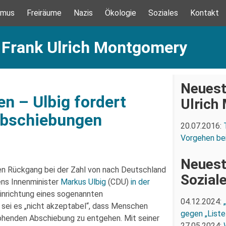
smus
Freiräume
Nazis
Ökologie
Soziales
Kontakt
: Frank Ulrich Montgomery
Neuest
en – Ulbig fordert
Ulrich
Abschiebungen
20.07.2016:
Vorgehen be
Neuest
n Rückgang bei der Zahl von nach Deutschland
Sozial
s Innenminister
Markus Ulbig
(CDU)
in der
inrichtung eines sogenannten
04.12.2024:
 sei es „nicht akzeptabel“, dass Menschen
gegen „Liste
rohenden Abschiebung zu entgehen. Mit seiner
27.05.2024: