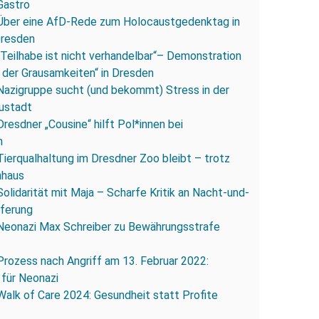
Gastro
Über eine AfD-Rede zum Holocaustgedenktag in
Dresden
„Teilhabe ist nicht verhandelbar“– Demonstration
 der Grausamkeiten“ in Dresden
Nazigruppe sucht (und bekommt) Stress in der
ustadt
Dresdner „Cousine“ hilft Pol*innen bei
n
Tierqualhaltung im Dresdner Zoo bleibt – trotz
nhaus
Solidarität mit Maja – Scharfe Kritik an Nacht-und-
eferung
Neonazi Max Schreiber zu Bewährungsstrafe
Prozess nach Angriff am 13. Februar 2022:
 für Neonazi
Walk of Care 2024: Gesundheit statt Profite