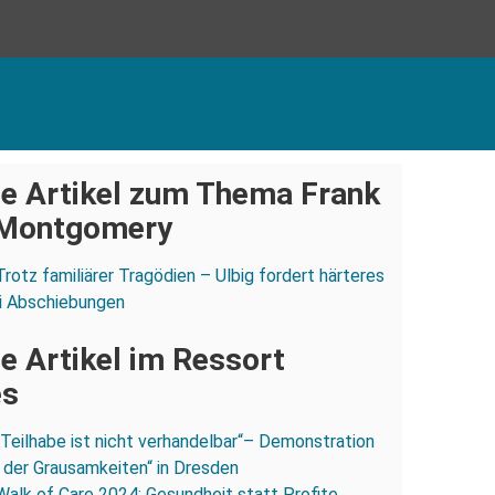
e Artikel zum Thema Frank
 Montgomery
Trotz familiärer Tragödien – Ulbig fordert härteres
i Abschiebungen
e Artikel im Ressort
es
„Teilhabe ist nicht verhandelbar“– Demonstration
 der Grausamkeiten“ in Dresden
Walk of Care 2024: Gesundheit statt Profite