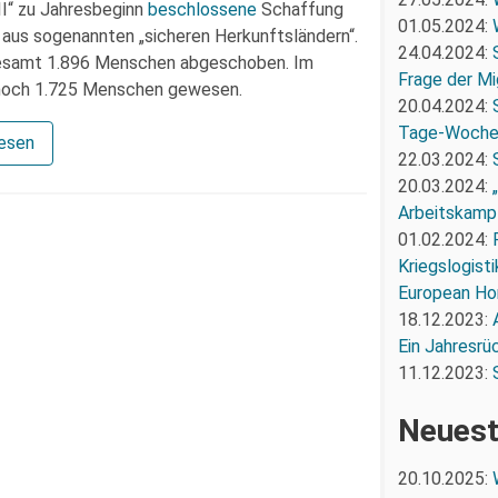
II“ zu Jahresbeginn
beschlossene
Schaffung
01.05.2024:
aus sogenannten „sicheren Herkunftsländern“.
24.04.2024:
esamt 1.896 Menschen abgeschoben. Im
Frage der Mi
 noch 1.725 Menschen gewesen.
20.04.2024:
Tage-Woch
lesen
22.03.2024:
20.03.2024:
Arbeitskampf
01.02.2024:
Kriegslogist
European Ho
18.12.2023:
Ein Jahresrü
11.12.2023:
Neuest
20.10.2025: