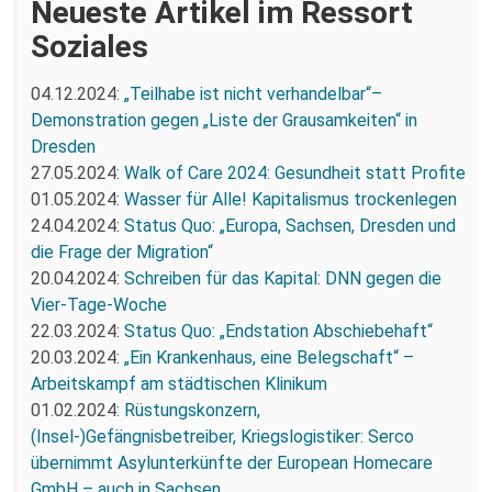
Neueste Artikel im Ressort
Soziales
04.12.2024:
„Teilhabe ist nicht verhandelbar“–
Demonstration gegen „Liste der Grausamkeiten“ in
Dresden
27.05.2024:
Walk of Care 2024: Gesundheit statt Profite
01.05.2024:
Wasser für Alle! Kapitalismus trockenlegen
24.04.2024:
Status Quo: „Europa, Sachsen, Dresden und
die Frage der Migration“
20.04.2024:
Schreiben für das Kapital: DNN gegen die
Vier-Tage-Woche
22.03.2024:
Status Quo: „Endstation Abschiebehaft“
20.03.2024:
„Ein Krankenhaus, eine Belegschaft“ –
Arbeitskampf am städtischen Klinikum
01.02.2024:
Rüstungskonzern,
(Insel-)Gefängnisbetreiber, Kriegslogistiker: Serco
übernimmt Asylunterkünfte der European Homecare
GmbH – auch in Sachsen