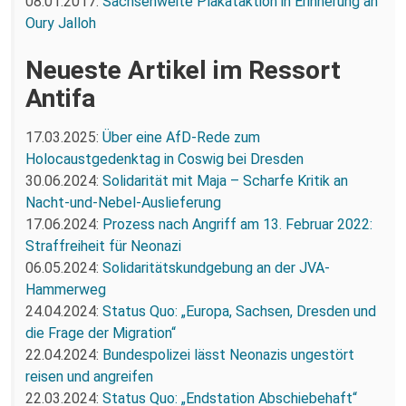
08.01.2017:
Sachsenweite Plakataktion in Erinnerung an
Oury Jalloh
Neueste Artikel im Ressort
Antifa
17.03.2025:
Über eine AfD-Rede zum
Holocaustgedenktag in Coswig bei Dresden
30.06.2024:
Solidarität mit Maja – Scharfe Kritik an
Nacht-und-Nebel-Auslieferung
17.06.2024:
Prozess nach Angriff am 13. Februar 2022:
Straffreiheit für Neonazi
06.05.2024:
Solidaritätskundgebung an der JVA-
Hammerweg
24.04.2024:
Status Quo: „Europa, Sachsen, Dresden und
die Frage der Migration“
22.04.2024:
Bundespolizei lässt Neonazis ungestört
reisen und angreifen
22.03.2024:
Status Quo: „Endstation Abschiebehaft“