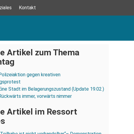
ziales
Kontakt
e Artikel zum Thema
ntag
Polizeiaktion gegen kreativen
ngsprotest
Eine Stadt im Belagerungszustand (Update 19.02.)
Rückwärts immer, vorwärts nimmer
e Artikel im Ressort
es
„Teilhabe ist nicht verhandelbar“– Demonstration