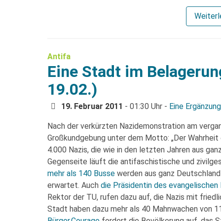
Weiter
Antifa
Eine Stadt im Belageru
19.02.)
19. Februar 2011
- 01:30 Uhr -
Eine Ergänzung
Nach der verkürzten Nazidemonstration am verga
Großkundgebung unter dem Motto: „Der Wahrheit ei
4.000 Nazis, die wie in den letzten Jahren aus ga
Gegenseite läuft die antifaschistische und zivilge
mehr als 140 Busse
werden aus ganz Deutschland 
erwartet. Auch
die Präsidentin des evangelischen
Rektor der TU, rufen dazu auf, die Nazis mit friedl
Stadt haben dazu mehr als 40 Mahnwachen von 11
Bürger.Courage
fordert die Bevölkerung auf, das 