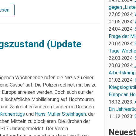
gegen „Liste
lesen
27.05.2024:
01.05.2024:
24.04.2024:
Frage der Mi
ngszustand (Update
20.04.2024:
Tage-Woch
22.03.2024:
20.03.2024:
Arbeitskampf
ngenen Wochenende rufen die Nazis zu einer
01.02.2024:
ne Gasse“ auf. Die Polizei rechnet mit bis zu
Kriegslogist
nz Europa anreisen werden. Doch auch auf der
European Ho
sellschaftliche Mobilisierung auf Hochtouren,
18.12.2023:
und zahlreichen anderen Ländern in Dresden
Ein Jahresrü
 Kirchentags
und
Hans-Müller Steinhagen
, der
11.12.2023:
ichen Mitteln zu blockieren. Die Kirchen der
-17 Uhr angemeldet. Der Verein
Neuest
Stadtzentrum zu besetzen, damit die Nazis