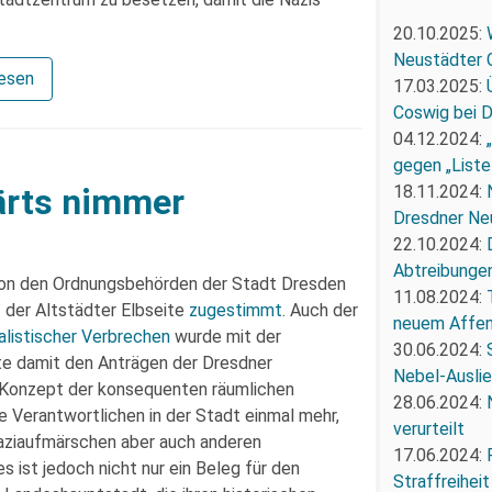
20.10.2025:
Neustädter 
lesen
17.03.2025:
Coswig bei 
04.12.2024:
gegen „Liste
18.11.2024:
ärts nimmer
Dresdner Ne
22.10.2024:
Abtreibunge
von den Ordnungsbehörden der Stadt Dresden
11.08.2024:
der Altstädter Elbseite
zugestimmt
. Auch der
neuem Affe
alistischer Verbrechen
wurde mit der
30.06.2024:
gte damit den Anträgen der Dresdner
Nebel-Ausli
 Konzept der konsequenten räumlichen
28.06.2024:
e Verantwortlichen in der Stadt einmal mehr,
verurteilt
Naziaufmärschen aber auch anderen
17.06.2024:
 ist jedoch nicht nur ein Beleg für den
Straffreiheit