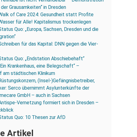
 der Grausamkeiten“ in Dresden
Walk of Care 2024: Gesundheit statt Profite
Wasser für Alle! Kapitalismus trockenlegen
Status Quo: „Europa, Sachsen, Dresden und die
gration“
Schreiben für das Kapital: DNN gegen die Vier-
e
Status Quo: „Endstation Abschiebehaft“
„Ein Krankenhaus, eine Belegschaft“ –
 am städtischen Klinikum
Rüstungskonzern, (Insel-)Gefängnisbetreiber,
iker: Serco übernimmt Asylunterkünfte der
mecare GmbH – auch in Sachsen
Antispe-Vernetzung formiert sich in Dresden –
ckblick
Status Quo: 10 Thesen zur AfD
e Artikel