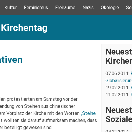
Kultur
Feminismus
Freiräume
Nazis
Ökologie
So
 Kirchentag
Neuest
ativen
Kirche
07.06.2011:
Globalisieru
19.02.2011:
11.02.2011:
den protestierten am Samstag vor der
endung von Steinen aus chinesischer
Neuest
dem Vorplatz der Kirche mit den Worten
„Steine
Sozial
t wollten sie darauf aufmerksam machen, dass
r beteiligt gewesen sind.
04.12.2024: