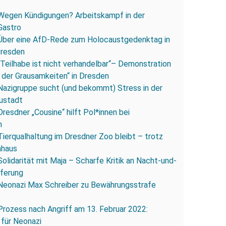
Wegen Kündigungen? Arbeitskampf in der
Gastro
Über eine AfD-Rede zum Holocaustgedenktag in
Dresden
„Teilhabe ist nicht verhandelbar“– Demonstration
 der Grausamkeiten“ in Dresden
Nazigruppe sucht (und bekommt) Stress in der
ustadt
Dresdner „Cousine“ hilft Pol*innen bei
n
Tierqualhaltung im Dresdner Zoo bleibt – trotz
nhaus
Solidarität mit Maja – Scharfe Kritik an Nacht-und-
eferung
Neonazi Max Schreiber zu Bewährungsstrafe
Prozess nach Angriff am 13. Februar 2022:
 für Neonazi