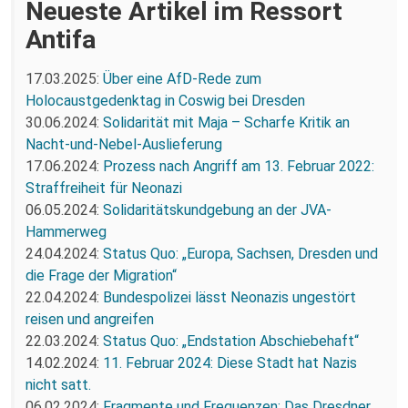
Neueste Artikel im Ressort
Antifa
17.03.2025:
Über eine AfD-Rede zum
Holocaustgedenktag in Coswig bei Dresden
30.06.2024:
Solidarität mit Maja – Scharfe Kritik an
Nacht-und-Nebel-Auslieferung
17.06.2024:
Prozess nach Angriff am 13. Februar 2022:
Straffreiheit für Neonazi
06.05.2024:
Solidaritätskundgebung an der JVA-
Hammerweg
24.04.2024:
Status Quo: „Europa, Sachsen, Dresden und
die Frage der Migration“
22.04.2024:
Bundespolizei lässt Neonazis ungestört
reisen und angreifen
22.03.2024:
Status Quo: „Endstation Abschiebehaft“
14.02.2024:
11. Februar 2024: Diese Stadt hat Nazis
nicht satt.
06.02.2024:
Fragmente und Frequenzen: Das Dresdner