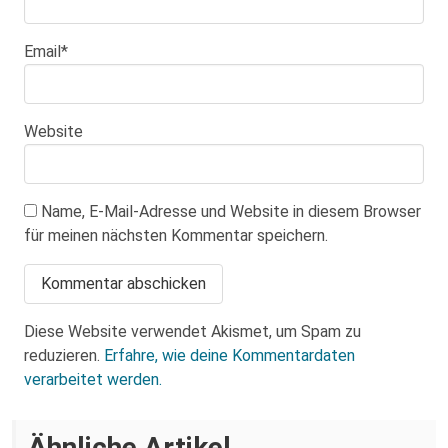
Email
*
Website
Name, E-Mail-Adresse und Website in diesem Browser
für meinen nächsten Kommentar speichern.
Diese Website verwendet Akismet, um Spam zu
reduzieren.
Erfahre, wie deine Kommentardaten
verarbeitet werden.
Über eine AfD-Rede zum
Ähnliche Artikel
Holocaustgedenktag in Coswig bei