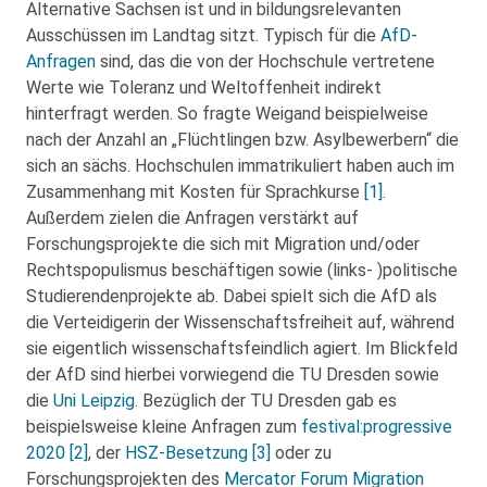
Alternative Sachsen ist und in bildungsrelevanten
Ausschüssen im Landtag sitzt. Typisch für die
AfD-
Anfragen
sind, das die von der Hochschule vertretene
Werte wie Toleranz und Weltoffenheit indirekt
hinterfragt werden. So fragte Weigand beispielweise
nach der Anzahl an „Flüchtlingen bzw. Asylbewerbern“ die
sich an sächs. Hochschulen immatrikuliert haben auch im
Zusammenhang mit Kosten für Sprachkurse
[1]
.
Außerdem zielen die Anfragen verstärkt auf
Forschungsprojekte die sich mit Migration und/oder
Rechtspopulismus beschäftigen sowie (links- )politische
Studierendenprojekte ab. Dabei spielt sich die AfD als
die Verteidigerin der Wissenschaftsfreiheit auf, während
sie eigentlich wissenschaftsfeindlich agiert. Im Blickfeld
der AfD sind hierbei vorwiegend die TU Dresden sowie
die
Uni Leipzig
. Bezüglich der TU Dresden gab es
beispielsweise kleine Anfragen zum
festival:progressive
2020
[2]
, der
HSZ-Besetzung
[3]
oder zu
Forschungsprojekten des
Mercator Forum Migration