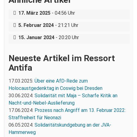
Gedenken an die Opfer des
Dresden
Nationalsozialismus – der 27. Januar in
17. März 2025
- 04:56 Uhr
Status quo: Eine Rückschau auf die Idee
Freital und Dresden
#wirstreiken im Landtagswahlkampf
5. Februar 2024
- 21:21 Uhr
2019
15. Januar 2024
- 20:20 Uhr
Neueste Artikel im Ressort
Antifa
17.03.2025:
Über eine AfD-Rede zum
Holocaustgedenktag in Coswig bei Dresden
30.06.2024:
Solidarität mit Maja – Scharfe Kritik an
Nacht-und-Nebel-Auslieferung
17.06.2024:
Prozess nach Angriff am 13. Februar 2022:
Straffreiheit für Neonazi
06.05.2024:
Solidaritätskundgebung an der JVA-
Hammerweg