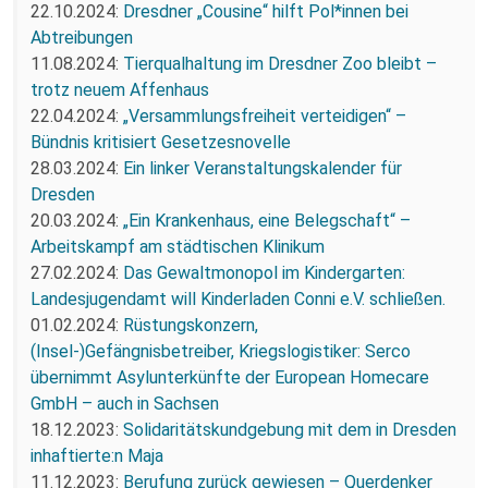
22.10.2024:
Dresdner „Cousine“ hilft Pol*innen bei
Abtreibungen
11.08.2024:
Tierqualhaltung im Dresdner Zoo bleibt –
trotz neuem Affenhaus
22.04.2024:
„Versammlungsfreiheit verteidigen“ –
Bündnis kritisiert Gesetzesnovelle
28.03.2024:
Ein linker Veranstaltungskalender für
Dresden
20.03.2024:
„Ein Krankenhaus, eine Belegschaft“ –
Arbeitskampf am städtischen Klinikum
27.02.2024:
Das Gewaltmonopol im Kindergarten:
Landesjugendamt will Kinderladen Conni e.V. schließen.
01.02.2024:
Rüstungskonzern,
(Insel-)Gefängnisbetreiber, Kriegslogistiker: Serco
übernimmt Asylunterkünfte der European Homecare
GmbH – auch in Sachsen
18.12.2023:
Solidaritätskundgebung mit dem in Dresden
inhaftierte:n Maja
11.12.2023:
Berufung zurück gewiesen – Querdenker