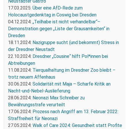
Neustädter Gastro
17.03.2025:
Über eine AfD-Rede zum
Holocaustgedenktag in Coswig bei Dresden
04.12.2024:
„Teilhabe ist nicht verhandelbar“–
Demonstration gegen „Liste der Grausamkeiten“ in
Dresden
18.11.2024:
Nazigruppe sucht (und bekommt) Stress in
der Dresdner Neustadt
22.10.2024:
Dresdner „Cousine“ hilft Pol*innen bei
Abtreibungen
11.08.2024:
Tierqualhaltung im Dresdner Zoo bleibt –
trotz neuem Affenhaus
30.06.2024:
Solidarität mit Maja – Scharfe Kritik an
Nacht-und-Nebel-Auslieferung
28.06.2024:
Neonazi Max Schreiber zu
Bewährungsstrafe verurteilt
17.06.2024:
Prozess nach Angriff am 13. Februar 2022:
Straffreiheit für Neonazi
27.05.2024:
Walk of Care 2024: Gesundheit statt Profite