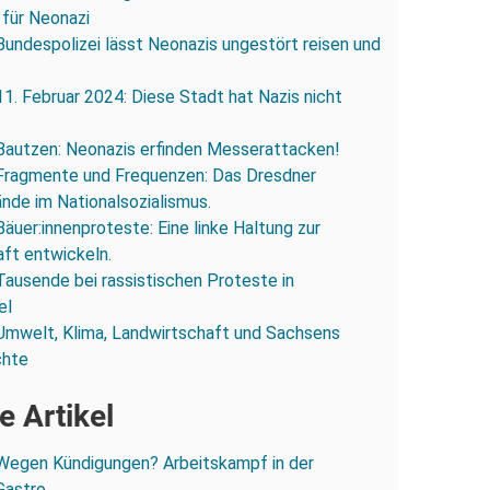
 für Neonazi
Bundespolizei lässt Neonazis ungestört reisen und
11. Februar 2024: Diese Stadt hat Nazis nicht
Bautzen: Neonazis erfinden Messerattacken!
Fragmente und Frequenzen: Das Dresdner
ände im Nationalsozialismus.
Bäuer:innenproteste: Eine linke Haltung zur
ft entwickeln.
Tausende bei rassistischen Proteste in
el
Umwelt, Klima, Landwirtschaft und Sachsens
chte
e Artikel
Wegen Kündigungen? Arbeitskampf in der
Gastro