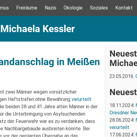
smus
Freiräume
Nazis
Ökologie
Soziales
Kontakt
 Michaela Kessler
Neuest
randanschlag in Meißen
Michae
23.05.2016:
Neueste
ril zwei Männer wegen vorsätzlicher
igen Haftstrafen ohne Bewährung
verurteilt
18.11.2024:
die beiden 38 und 41 Jahre alten Männer in der
Dresdner Ne
für die Unterbringung von Asylsuchenden
28.06.2024:
tz der Feuerwehr war es zu verdanken, dass
verurteilt
te Nachbargebäude ausbreiten konnte. Bei
17.06.2024:
e vor der geplanten Übergabe an das