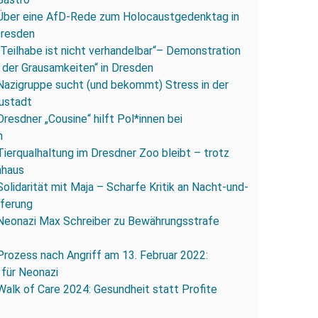
Über eine AfD-Rede zum Holocaustgedenktag in
Dresden
„Teilhabe ist nicht verhandelbar“– Demonstration
 der Grausamkeiten“ in Dresden
Nazigruppe sucht (und bekommt) Stress in der
ustadt
Dresdner „Cousine“ hilft Pol*innen bei
n
Tierqualhaltung im Dresdner Zoo bleibt – trotz
nhaus
Solidarität mit Maja – Scharfe Kritik an Nacht-und-
eferung
Neonazi Max Schreiber zu Bewährungsstrafe
Prozess nach Angriff am 13. Februar 2022:
 für Neonazi
Walk of Care 2024: Gesundheit statt Profite