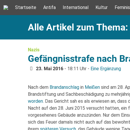
Startseite
Antifa
International
Kultur
Femini
Alle Artikel zum Thema:
Nazis
Gefängnisstrafe nach B
23. Mai 2016
- 18:11 Uhr -
Eine Ergänzung
Nach dem
Brandanschlag
in
Meißen
sind am 28. Ap
Brandstiftung und Sachbeschädigung zu mehrjähr
worden
. Das Gericht sah es als erwiesen an, dass 
Nacht auf den 28. Juni 2015 versucht hatten, ein 
vorgesehenes Gebäude anzuzünden. Nur dem Einsa
sich das Feuer damals nicht auch auf das bewohn
ihrem
späteren Versuch
, das Gebäude wenige Tag