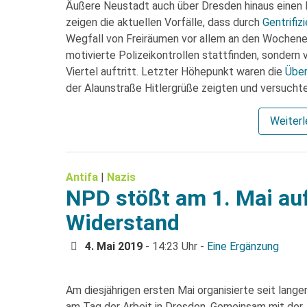
Äußere Neustadt auch über Dresden hinaus einen Ru
zeigen die aktuellen Vorfälle, dass durch
Gentrifiz
Wegfall von Freiräumen vor allem an den Wochenend
motivierte Polizeikontrollen stattfinden, sondern
Viertel auftritt. Letzter Höhepunkt waren die
Über
der Alaunstraße Hitlergrüße zeigten und versucht
Weiter
Antifa
|
Nazis
NPD stößt am 1. Mai auf
Widerstand
4. Mai 2019
- 14:23 Uhr -
Eine Ergänzung
Am diesjährigen ersten Mai organisierte seit lange
am Tag der Arbeit in Dresden. Gemeinsam mit der 