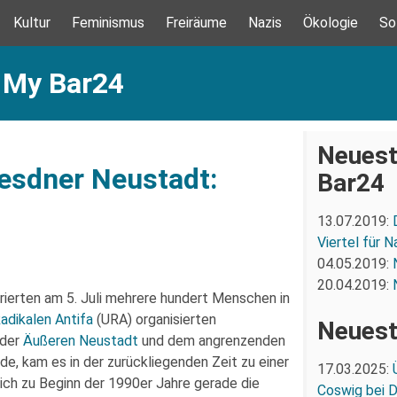
Kultur
Feminismus
Freiräume
Nazis
Ökologie
So
: My Bar24
Neuest
resdner Neustadt:
Bar24
13.07.2019:
Viertel für N
04.05.2019:
20.04.2019:
erten am 5. Juli mehrere hundert Menschen in
dikalen Antifa
(URA) organisierten
Neuest
 der
Äußeren Neustadt
und dem angrenzenden
e, kam es in der zurückliegenden Zeit zu einer
17.03.2025:
ch zu Beginn der 1990er Jahre gerade die
Coswig bei 