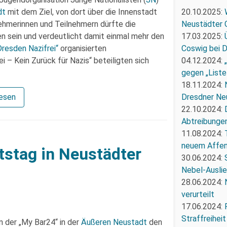
20.10.2025:
dt
mit dem Ziel, von dort über die Innenstadt
Neustädter 
ehmerinnen und Teilnehmern dürfte die
17.03.2025:
en sein und verdeutlicht damit einmal mehr den
Coswig bei 
Dresden Nazifrei“
organisierten
04.12.2024:
 – Kein Zurück für Nazis“ beteiligten sich
gegen „Liste
18.11.2024:
Dresdner Ne
lesen
22.10.2024:
Abtreibunge
11.08.2024:
neuem Affe
rtstag in Neustädter
30.06.2024:
Nebel-Ausli
28.06.2024:
verurteilt
17.06.2024:
Straffreiheit
n der „My Bar24“ in der
Äußeren Neustadt
den