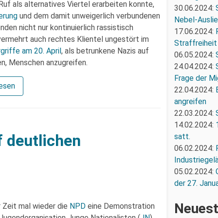
f als alternatives Viertel erarbeiten konnte,
30.06.2024:
ierung
und dem damit unweigerlich verbundenen
Nebel-Ausli
en nicht nur kontinuierlich rassistisch
17.06.2024:
 vermehrt auch rechtes Klientel ungestört im
Straffreiheit
griffe am 20. April
, als betrunkene Nazis auf
06.05.2024:
en, Menschen anzugreifen.
24.04.2024:
Frage der Mi
lesen
22.04.2024:
angreifen
22.03.2024:
14.02.2024:
 deutlichen
satt.
06.02.2024:
Industriegel
05.02.2024:
der 27. Janua
Neuest
r Zeit mal wieder die
NPD
eine Demonstration
Jugendorganisation Junge Nationalisten (
JN
)