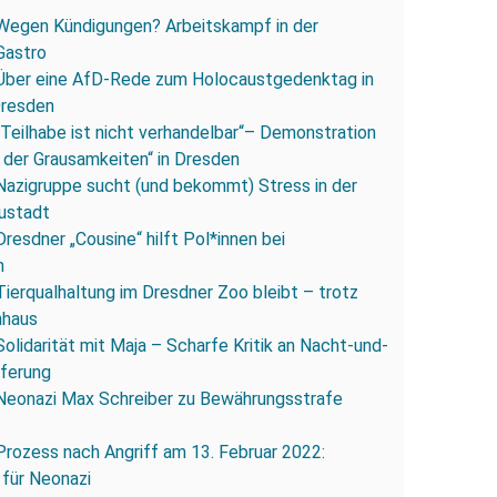
Wegen Kündigungen? Arbeitskampf in der
Gastro
Über eine AfD-Rede zum Holocaustgedenktag in
Dresden
„Teilhabe ist nicht verhandelbar“– Demonstration
 der Grausamkeiten“ in Dresden
Nazigruppe sucht (und bekommt) Stress in der
ustadt
Dresdner „Cousine“ hilft Pol*innen bei
n
Tierqualhaltung im Dresdner Zoo bleibt – trotz
nhaus
Solidarität mit Maja – Scharfe Kritik an Nacht-und-
eferung
Neonazi Max Schreiber zu Bewährungsstrafe
Prozess nach Angriff am 13. Februar 2022:
 für Neonazi