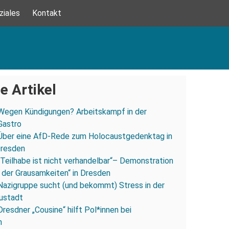
ziales
Kontakt
e Artikel
Wegen Kündigungen? Arbeitskampf in der
Gastro
Über eine AfD-Rede zum Holocaustgedenktag in
Dresden
„Teilhabe ist nicht verhandelbar“– Demonstration
 der Grausamkeiten“ in Dresden
Nazigruppe sucht (und bekommt) Stress in der
ustadt
Dresdner „Cousine“ hilft Pol*innen bei
n