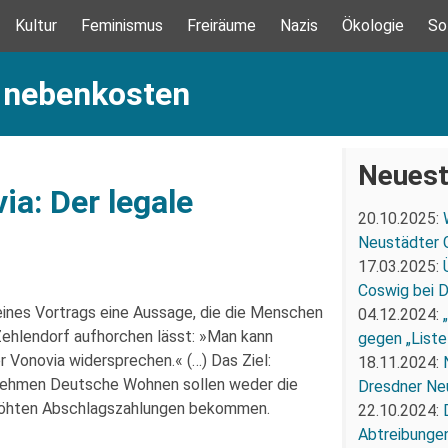
Kultur
Feminismus
Freiräume
Nazis
Ökologie
So
: nebenkosten
Neuest
a: Der legale
20.10.2025:
Neustädter 
17.03.2025:
Coswig bei 
ines Vortrags eine Aussage, die die Menschen
04.12.2024:
ehlendorf aufhorchen lässt: »Man kann
gegen „Liste
 Vonovia widersprechen.« (…) Das Ziel:
18.11.2024:
nehmen Deutsche Wohnen sollen weder die
Dresdner Ne
rhöhten Abschlagszahlungen bekommen.
22.10.2024:
Abtreibunge