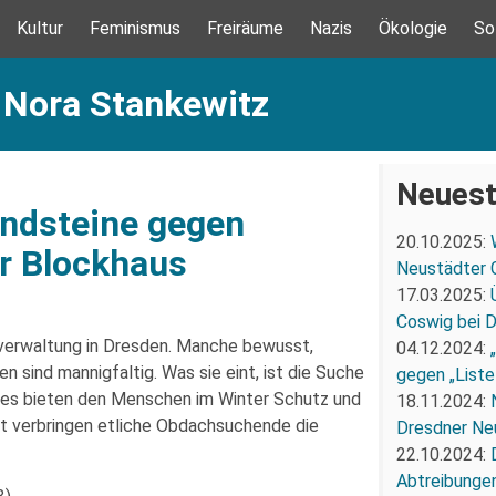
Kultur
Feminismus
Freiräume
Nazis
Ökologie
So
 Nora Stankewitz
Neuest
andsteine gegen
20.10.2025:
r Blockhaus
Neustädter 
17.03.2025:
Coswig bei 
erwaltung in Dresden. Manche bewusst,
04.12.2024:
 sind mannigfaltig. Was sie eint, ist die Suche
gegen „Liste
s bieten den Menschen im Winter Schutz und
18.11.2024:
it verbringen etliche Obdachsuchende die
Dresdner Ne
22.10.2024:
Abtreibunge