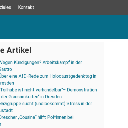
ziales
Kontakt
e Artikel
Wegen Kündigungen? Arbeitskampf in der
Gastro
Über eine AfD-Rede zum Holocaustgedenktag in
Dresden
„Teilhabe ist nicht verhandelbar“– Demonstration
 der Grausamkeiten“ in Dresden
Nazigruppe sucht (und bekommt) Stress in der
ustadt
Dresdner „Cousine“ hilft Pol*innen bei
n