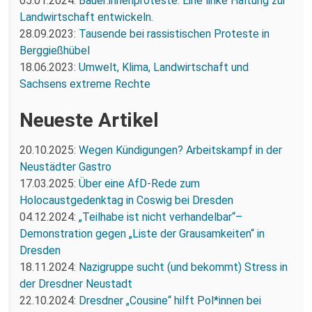
05.01.2024:
Bäuer:innenproteste: Eine linke Haltung zur
Landwirtschaft entwickeln.
28.09.2023:
Tausende bei rassistischen Proteste in
Berggießhübel
18.06.2023:
Umwelt, Klima, Landwirtschaft und
Sachsens extreme Rechte
Neueste Artikel
20.10.2025:
Wegen Kündigungen? Arbeitskampf in der
Neustädter Gastro
17.03.2025:
Über eine AfD-Rede zum
Holocaustgedenktag in Coswig bei Dresden
04.12.2024:
„Teilhabe ist nicht verhandelbar“–
Demonstration gegen „Liste der Grausamkeiten“ in
Dresden
18.11.2024:
Nazigruppe sucht (und bekommt) Stress in
der Dresdner Neustadt
22.10.2024:
Dresdner „Cousine“ hilft Pol*innen bei