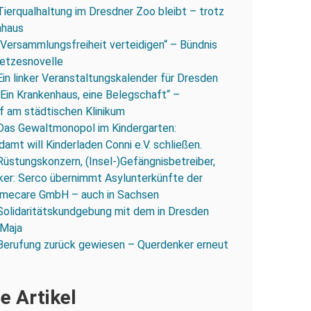
Tierqualhaltung im Dresdner Zoo bleibt – trotz
nhaus
„Versammlungsfreiheit verteidigen“ – Bündnis
esetzesnovelle
Ein linker Veranstaltungskalender für Dresden
„Ein Krankenhaus, eine Belegschaft“ –
 am städtischen Klinikum
Das Gewaltmonopol im Kindergarten:
amt will Kinderladen Conni e.V. schließen.
Rüstungskonzern, (Insel-)Gefängnisbetreiber,
iker: Serco übernimmt Asylunterkünfte der
mecare GmbH – auch in Sachsen
Solidaritätskundgebung mit dem in Dresden
 Maja
Berufung zurück gewiesen – Querdenker erneut
e Artikel