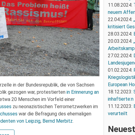
11.08.2024:
neuem Affe
22.04.2024:
kritisiert G
28.03.2024:
20.03.2024:
Arbeitskampf
27.02.2024:
Landesjugend
01.02.2024:
Kriegslogist
European Ho
zelle in der Bundesrepublik, die von Sachsen
18.12.2023:
lik gezogen war, protestierten
in Erinnerung an
inhaftierte:n
etwa 20 Menschen im Vorfeld einer
11.12.2023:
usses
zu neonazistischen Terrornetzwerken im
verurteilt
schusses
war die Befragung des ehemaligen
identen von Leipzig
,
Bernd Merbitz
.
Neuest