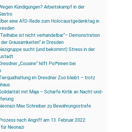
Wegen Kündigungen? Arbeitskampf in der
Gastro
Über eine AfD-Rede zum Holocaustgedenktag in
Dresden
„Teilhabe ist nicht verhandelbar“– Demonstration
 der Grausamkeiten“ in Dresden
Nazigruppe sucht (und bekommt) Stress in der
ustadt
Dresdner „Cousine“ hilft Pol*innen bei
n
Tierqualhaltung im Dresdner Zoo bleibt – trotz
nhaus
Solidarität mit Maja – Scharfe Kritik an Nacht-und-
eferung
Neonazi Max Schreiber zu Bewährungsstrafe
Prozess nach Angriff am 13. Februar 2022:
 für Neonazi