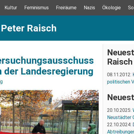
Kultur
Feminismus
Freiräume
Nazis
Ökologie
So
 Peter Raisch
Neuest
tersuchungsausschuss
Raisch
n der Landesregierung
08.11.2012:
ng
politischen 
Neuest
20.10.2025:
Neustädter 
22.10.2024:
Abtreibunge