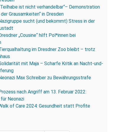
„Teilhabe ist nicht verhandelbar“– Demonstration
 der Grausamkeiten“ in Dresden
Nazigruppe sucht (und bekommt) Stress in der
ustadt
Dresdner „Cousine“ hilft Pol*innen bei
n
Tierqualhaltung im Dresdner Zoo bleibt – trotz
nhaus
Solidarität mit Maja – Scharfe Kritik an Nacht-und-
eferung
Neonazi Max Schreiber zu Bewährungsstrafe
Prozess nach Angriff am 13. Februar 2022:
 für Neonazi
Walk of Care 2024: Gesundheit statt Profite