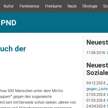
Kultur
Feminismus
Freiräume
Nazis
Ökologie
So
: PND
Neuest
auch der
11.06.2016:
Neuest
Sozial
04.12.2024:
gegen „Liste
twa 500 Menschen unter dem Motto:
27.05.2024:
stoppen!“ gegen den sogenannte
01.05.2024:
wird seit mittlerweile schon sieben Jahren von
24.04.2024: