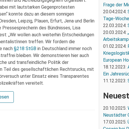
rinnen und Abtreibungsgegnern organisiert.
Frage der Mi
 dabei mit lautstarken Gegenprotesten
20.04.2024:
sen“ konnte dazu an diesem sonnigen
Tage-Woch
den, Leipzig, Plauen, Erfurt, Jena und Berlin
22.03.2024:
ie Pressesprecherin des Bündnisses, Lisa
20.03.2024:
test: „Wir wollen auch weiterhin Entscheidungen
Arbeitskampf
talistInnen treffen. Wir fordern die
01.02.2024:
ie nach
§218 StGB
in Deutschland immer noch
Kriegslogist
raffrei bleiben. Wir demonstrieren hier auch
European Ho
he und transfeindliche Politik der
18.12.2023:
n Teil des gesellschaftlichen Rechtsrucks, mit
Ein Jahresrü
örversuch unter Einsatz eines Transparentes
11.12.2023:
izeikräften vereitelt.
Neuest
lesen
20.10.2025:
Neustädter 
17.03.2025:
Coswig bei 