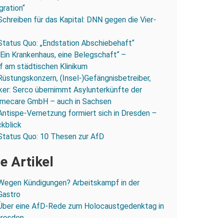
gration“
Schreiben für das Kapital: DNN gegen die Vier-
e
Status Quo: „Endstation Abschiebehaft“
„Ein Krankenhaus, eine Belegschaft“ –
 am städtischen Klinikum
Rüstungskonzern, (Insel-)Gefängnisbetreiber,
iker: Serco übernimmt Asylunterkünfte der
mecare GmbH – auch in Sachsen
Antispe-Vernetzung formiert sich in Dresden –
ckblick
Status Quo: 10 Thesen zur AfD
e Artikel
Wegen Kündigungen? Arbeitskampf in der
Gastro
Über eine AfD-Rede zum Holocaustgedenktag in
Dresden