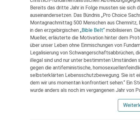
christlich-fundamentalistischen Abtreibungsgegne
Bereits das dritte Jahr in Folge mussten sie sich
auseinandersetzen. Das Bündnis „Pro Choice Sach
Montagnachmittag 500 Menschen aus Chemnitz, Dres
in den erzgebirgischen
„Bible Belt“
mobilisieren. D
Mueller, erläuterte die Motivation hinter dem Pro
über unser Leben ohne Einmischungen von Fundamen
Legalisierung von Schwangerschaftsabbrüchen, d
illegal sind und nur unter bestimmten Umständen st
gegen die antifeministische, homosexuellenfeindlic
selbsterklärten Lebensschutzbewegung. Sie ist ei
dem wir uns momentan konfrontiert sehen.“ Ein St
wurde anders als noch im vergangenen Jahr von Pol
Weiter