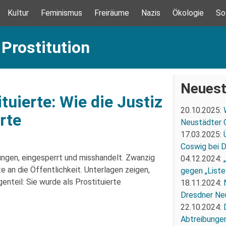
Kultur
Feminismus
Freiräume
Nazis
Ökologie
So
 Prostitution
Neuest
uierte: Wie die Justiz
20.10.2025:
rte
Neustädter 
17.03.2025:
Coswig bei 
ungen, eingesperrt und misshandelt. Zwanzig
04.12.2024:
 an die Öffentlichkeit. Unterlagen zeigen,
gegen „Liste
genteil: Sie wurde als Prostituierte
18.11.2024:
Dresdner Ne
22.10.2024:
Abtreibunge