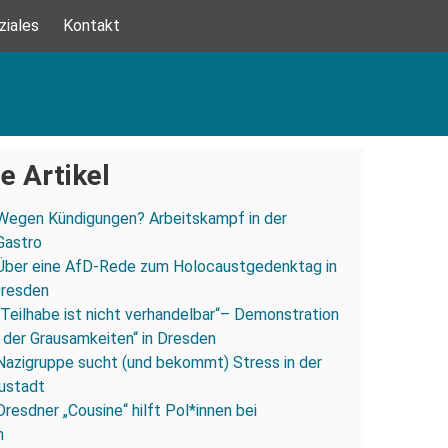
ziales
Kontakt
e Artikel
Wegen Kündigungen? Arbeitskampf in der
Gastro
Über eine AfD-Rede zum Holocaustgedenktag in
Dresden
„Teilhabe ist nicht verhandelbar“– Demonstration
 der Grausamkeiten“ in Dresden
Nazigruppe sucht (und bekommt) Stress in der
ustadt
Dresdner „Cousine“ hilft Pol*innen bei
n