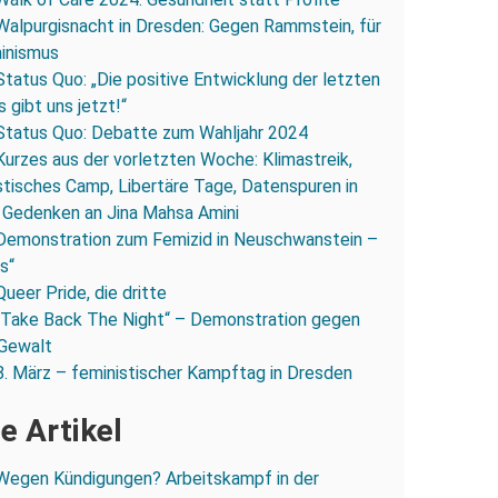
Walpurgisnacht in Dresden: Gegen Rammstein, für
inismus
Status Quo: „Die positive Entwicklung der letzten
s gibt uns jetzt!“
Status Quo: Debatte zum Wahljahr 2024
Kurzes aus der vorletzten Woche: Klimastreik,
stisches Camp, Libertäre Tage, Datenspuren in
 Gedenken an Jina Mahsa Amini
Demonstration zum Femizid in Neuschwanstein –
os“
Queer Pride, die dritte
„Take Back The Night“ – Demonstration gegen
 Gewalt
8. März – feministischer Kampftag in Dresden
e Artikel
Wegen Kündigungen? Arbeitskampf in der