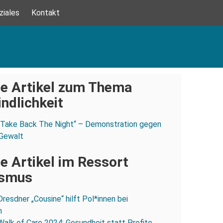
ziales
Kontakt
e Artikel zum Thema
ndlichkeit
„Take Back The Night“ – Demonstration gegen
 Gewalt
e Artikel im Ressort
ismus
Dresdner „Cousine“ hilft Pol*innen bei
n
Walk of Care 2024: Gesundheit statt Profite