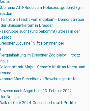
Gastro
Über eine AfD-Rede zum Holocaustgedenktag in
Dresden
„Teilhabe ist nicht verhandelbar“– Demonstration
 der Grausamkeiten“ in Dresden
Nazigruppe sucht (und bekommt) Stress in der
ustadt
Dresdner „Cousine“ hilft Pol*innen bei
n
Tierqualhaltung im Dresdner Zoo bleibt – trotz
nhaus
Solidarität mit Maja – Scharfe Kritik an Nacht-und-
eferung
Neonazi Max Schreiber zu Bewährungsstrafe
Prozess nach Angriff am 13. Februar 2022:
 für Neonazi
Walk of Care 2024: Gesundheit statt Profite