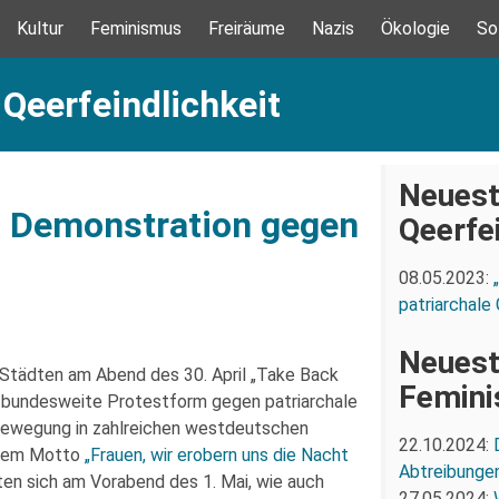
Kultur
Feminismus
Freiräume
Nazis
Ökologie
So
 Qeerfeindlichkeit
Neuest
– Demonstration gegen
Qeerfei
08.05.2023:
patriarchale
Neuest
Städten am Abend des 30. April „Take Back
Femin
e bundesweite Protestform gegen patriarchale
bewegung in zahlreichen westdeutschen
22.10.2024:
 dem Motto
„Frauen, wir erobern uns die Nacht
Abtreibunge
en sich am Vorabend des 1. Mai, wie auch
27.05.2024: