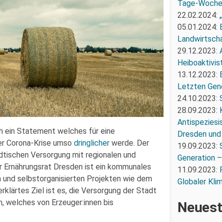
Tage-Woch
22.02.2024:
05.01.2024:
Landwirtscha
29.12.2023:
Heiboaktivist
13.12.2023:
Letzten Gene
24.10.2023:
28.09.2023:
Antispeziesi
ch ein Statement welches für eine
Dresden und
er Corona-Krise umso
dringlicher
werde. Der
19.09.2023:
ädtischen Versorgung mit regionalen und
Generation –
r Ernährungsrat Dresden ist ein kommunales
11.09.2023:
n und selbstorganisierten Projekten wie dem
Globaler Kli
lärtes Ziel ist es, die Versorgung der Stadt
, welches von Erzeuger:innen bis
Neuest