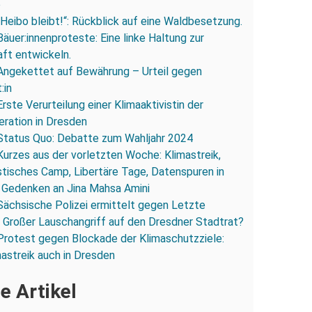
e
„Heibo bleibt!“: Rückblick auf eine Waldbesetzung.
Bäuer:innenproteste: Eine linke Haltung zur
ft entwickeln.
Angekettet auf Bewährung – Urteil gegen
:in
Erste Verurteilung einer Klimaaktivistin der
ration in Dresden
Status Quo: Debatte zum Wahljahr 2024
Kurzes aus der vorletzten Woche: Klimastreik,
stisches Camp, Libertäre Tage, Datenspuren in
 Gedenken an Jina Mahsa Amini
Sächsische Polizei ermittelt gegen Letzte
 Großer Lauschangriff auf den Dresdner Stadtrat?
Protest gegen Blockade der Klimaschutzziele:
mastreik auch in Dresden
e Artikel