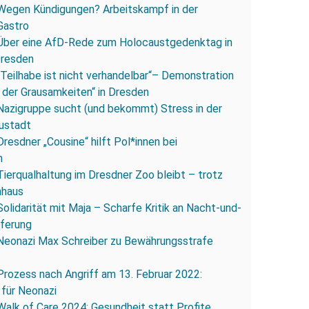
Wegen Kündigungen? Arbeitskampf in der
Gastro
Über eine AfD-Rede zum Holocaustgedenktag in
Dresden
„Teilhabe ist nicht verhandelbar“– Demonstration
 der Grausamkeiten“ in Dresden
Nazigruppe sucht (und bekommt) Stress in der
ustadt
Dresdner „Cousine“ hilft Pol*innen bei
n
Tierqualhaltung im Dresdner Zoo bleibt – trotz
nhaus
Solidarität mit Maja – Scharfe Kritik an Nacht-und-
eferung
Neonazi Max Schreiber zu Bewährungsstrafe
Prozess nach Angriff am 13. Februar 2022:
 für Neonazi
Walk of Care 2024: Gesundheit statt Profite