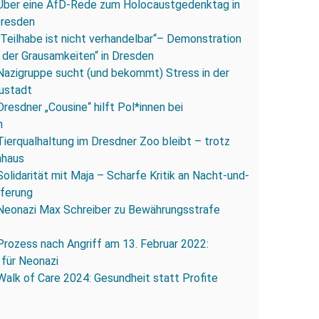
Über eine AfD-Rede zum Holocaustgedenktag in
Dresden
„Teilhabe ist nicht verhandelbar“– Demonstration
 der Grausamkeiten“ in Dresden
Nazigruppe sucht (und bekommt) Stress in der
ustadt
Dresdner „Cousine“ hilft Pol*innen bei
n
Tierqualhaltung im Dresdner Zoo bleibt – trotz
nhaus
Solidarität mit Maja – Scharfe Kritik an Nacht-und-
eferung
Neonazi Max Schreiber zu Bewährungsstrafe
Prozess nach Angriff am 13. Februar 2022:
 für Neonazi
Walk of Care 2024: Gesundheit statt Profite