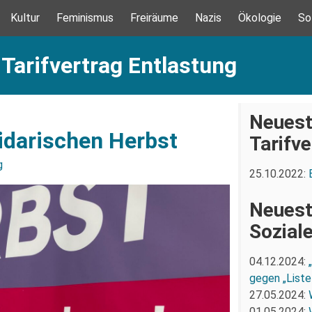
Kultur
Feminismus
Freiräume
Nazis
Ökologie
So
 Tarifvertrag Entlastung
Neuest
lidarischen Herbst
Tarifv
g
25.10.2022:
Neuest
Sozial
04.12.2024:
gegen „Liste
27.05.2024:
01.05.2024: