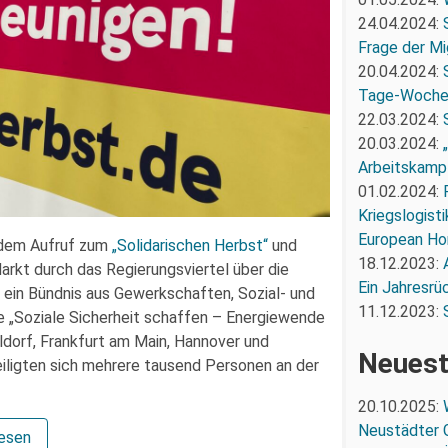
24.04.2024:
Frage der Mi
20.04.2024:
Tage-Woch
22.03.2024:
20.03.2024:
Arbeitskampf
01.02.2024:
Kriegslogist
European Ho
dem Aufruf zum
„Solidarischen Herbst“
und
18.12.2023:
rkt durch das Regierungsviertel über die
Ein Jahresrü
ein Bündnis aus Gewerkschaften, Sozial- und
11.12.2023:
e „Soziale Sicherheit schaffen – Energiewende
eldorf, Frankfurt am Main, Hannover und
Neuest
iligten sich mehrere tausend Personen an der
20.10.2025:
Neustädter 
lesen