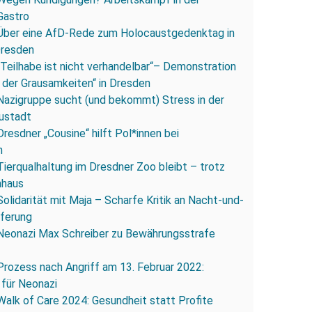
Gastro
Über eine AfD-Rede zum Holocaustgedenktag in
Dresden
„Teilhabe ist nicht verhandelbar“– Demonstration
 der Grausamkeiten“ in Dresden
Nazigruppe sucht (und bekommt) Stress in der
ustadt
Dresdner „Cousine“ hilft Pol*innen bei
n
Tierqualhaltung im Dresdner Zoo bleibt – trotz
nhaus
Solidarität mit Maja – Scharfe Kritik an Nacht-und-
eferung
Neonazi Max Schreiber zu Bewährungsstrafe
Prozess nach Angriff am 13. Februar 2022:
 für Neonazi
Walk of Care 2024: Gesundheit statt Profite