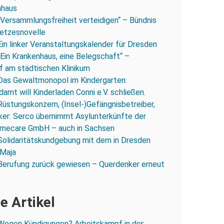
nhaus
„Versammlungsfreiheit verteidigen“ – Bündnis
esetzesnovelle
Ein linker Veranstaltungskalender für Dresden
„Ein Krankenhaus, eine Belegschaft“ –
 am städtischen Klinikum
Das Gewaltmonopol im Kindergarten:
amt will Kinderladen Conni e.V. schließen.
Rüstungskonzern, (Insel-)Gefängnisbetreiber,
iker: Serco übernimmt Asylunterkünfte der
mecare GmbH – auch in Sachsen
Solidaritätskundgebung mit dem in Dresden
 Maja
Berufung zurück gewiesen – Querdenker erneut
e Artikel
Wegen Kündigungen? Arbeitskampf in der