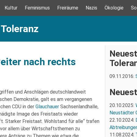
Kultur
Feminismus
Freiräume
Nazis
Ökologie
So
 Toleranz
Neuest
eiter nach rechts
Tolera
09.11.2016:
Neuest
rgriffen und Anschlägen deutschlandweit
ischen Demokratie, galt es am vergangenen
20.10.2025:
schen CDU in der
Glauchauer
Sachsenlandhalle,
Neustädter 
hädigte Image des Freistaats wieder
22.10.2024:
. Starker Freistaat. Wohlstand für alle“ trafen
Abtreibunge
 vor allem über Wirtschaftsthemen zu
11.08.2024:
hrere Anträge zu Themen wie etwa die