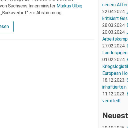
neuem Affe
n von Sachsens Innenminister
Markus Ulbig
22.04.2024:
 „Burkaverbot“ zur Abstimmung.
kritisiert G
28.03.2024:
lesen
20.03.2024:
Arbeitskampf
27.02.2024:
Landesjugend
01.02.2024:
Kriegslogist
European Ho
18.12.2023:
inhaftierte:n
11.12.2023:
verurteilt
Neuest
20.10.2025: