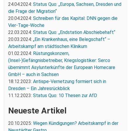
24.04.2024:
Status Quo: „Europa, Sachsen, Dresden und
die Frage der Migration“
20.04.2024:
Schreiben für das Kapital: DNN gegen die
Vier-Tage-Woche
22.03.2024:
Status Quo: „Endstation Abschiebehaft“
20.03.2024:
„Ein Krankenhaus, eine Belegschaft“ –
Arbeitskampf am städtischen Klinikum
01.02.2024:
Rüstungskonzern,
(Insel-)Gefängnisbetreiber, Kriegslogistiker: Serco
übernimmt Asylunterkünfte der European Homecare
GmbH – auch in Sachsen
18.12.2023:
Antispe-Vernetzung formiert sich in
Dresden – Ein Jahresrückblick
11.12.2023:
Status Quo: 10 Thesen zur AfD
Neueste Artikel
20.10.2025:
Wegen Kündigungen? Arbeitskampf in der
Neustädter Gastro