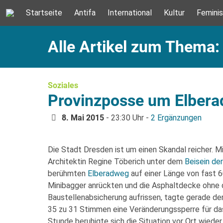
Startseite
Antifa
International
Kultur
Femini
Alle Artikel zum Thema
Soziales
Provinzposse um Elber
8. Mai 2015
- 23:30 Uhr -
2 Ergänzungen
Die Stadt Dresden ist um einen Skandal reicher. 
Architektin Regine Töberich unter dem
Beisein de
berühmten
Elberadweg
auf einer Länge von fast 6
Minibagger anrückten und die Asphaltdecke ohne d
Baustellenabsicherung aufrissen, tagte gerade de
35 zu 31 Stimmen eine Veränderungssperre für das
Stunde beruhigte sich die Situation vor Ort wieder.