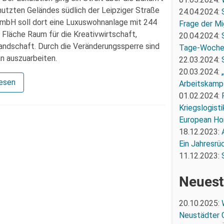
utzten Geländes südlich der Leipziger Straße
24.04.2024:
mbH soll dort eine Luxuswohnanlage mit 244
Frage der Mi
 Fläche Raum für die Kreativwirtschaft,
20.04.2024:
andschaft. Durch die Veränderungssperre sind
Tage-Woch
n auszuarbeiten.
22.03.2024:
20.03.2024:
lesen
Arbeitskampf
01.02.2024:
Kriegslogist
European Ho
18.12.2023:
Ein Jahresrü
11.12.2023:
Neuest
20.10.2025:
Neustädter 