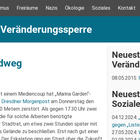
smus
Freiräume
Nazis
Ökologie
Soziales
Kontakt
: Veränderungssperre
Neuest
adweg
Veränd
08.05.2015:
Neuest
Mit einem Mediencoup hat „Marina Garden“-
r Dresdner Morgenpost
am Donnerstag den
Sozial
0 Metern zerstört. Als gegen 17.30 Uhr zwei
ie für solche Arbeiten benötigte
04.12.2024:
r Stadtrat, um etwa zwei Stunden später mit
gegen „Liste
 Gelände zu beschließen. Erst nach gut einer
27.05.2024:
 Der Eskalation ging ein Streit über die Zukunft
01.05.2024: