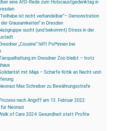
Über eine AfD-Rede zum Holocaustgedenktag in
Dresden
„Teilhabe ist nicht verhandelbar“– Demonstration
 der Grausamkeiten“ in Dresden
Nazigruppe sucht (und bekommt) Stress in der
ustadt
Dresdner „Cousine“ hilft Pol*innen bei
n
Tierqualhaltung im Dresdner Zoo bleibt – trotz
nhaus
Solidarität mit Maja – Scharfe Kritik an Nacht-und-
eferung
Neonazi Max Schreiber zu Bewährungsstrafe
Prozess nach Angriff am 13. Februar 2022:
 für Neonazi
Walk of Care 2024: Gesundheit statt Profite