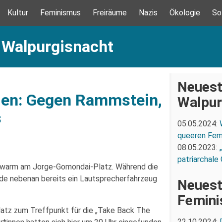
Kultur
Feminismus
Freiräume
Nazis
Ökologie
So
 Walpurgisnacht
Neuest
den: Gegen Rammstein,
Walpur
s
05.05.2024:
queeren Fem
08.05.2023:
patriarchale
h warm am Jorge-Gomondai-Platz. Während die
rde nebenan bereits ein Lautsprecherfahrzeug
Neuest
Femin
latz zum Treffpunkt für die „Take Back The
22.10.2024: