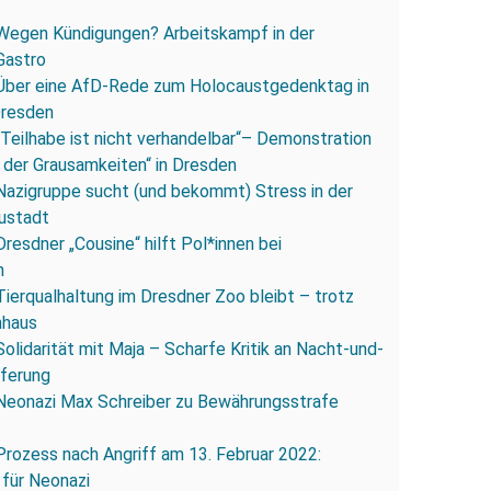
Wegen Kündigungen? Arbeitskampf in der
Gastro
Über eine AfD-Rede zum Holocaustgedenktag in
Dresden
„Teilhabe ist nicht verhandelbar“– Demonstration
 der Grausamkeiten“ in Dresden
Nazigruppe sucht (und bekommt) Stress in der
ustadt
Dresdner „Cousine“ hilft Pol*innen bei
n
Tierqualhaltung im Dresdner Zoo bleibt – trotz
nhaus
Solidarität mit Maja – Scharfe Kritik an Nacht-und-
eferung
Neonazi Max Schreiber zu Bewährungsstrafe
Prozess nach Angriff am 13. Februar 2022:
 für Neonazi