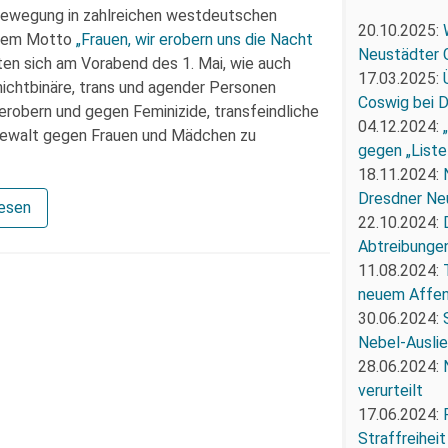
bewegung in zahlreichen westdeutschen
20.10.2025:
 dem Motto
„Frauen, wir erobern uns die Nacht
Neustädter 
en sich am Vorabend des 1. Mai, wie auch
17.03.2025:
, nichtbinäre, trans und agender Personen
Coswig bei 
erobern und gegen Feminizide, transfeindliche
04.12.2024:
 Gewalt gegen Frauen und Mädchen zu
gegen „Liste
18.11.2024:
Dresdner Ne
lesen
22.10.2024:
Abtreibunge
11.08.2024:
neuem Affe
30.06.2024:
Nebel-Ausli
28.06.2024:
verurteilt
17.06.2024:
Straffreiheit