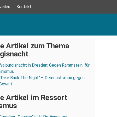
ziales
Kontakt
e Artikel zum Thema
gisnacht
Walpurgisnacht in Dresden: Gegen Rammstein, für
inismus
„Take Back The Night“ – Demonstration gegen
 Gewalt
e Artikel im Ressort
ismus
Dresdner „Cousine“ hilft Pol*innen bei