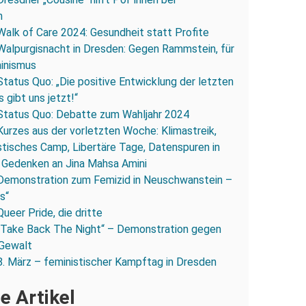
n
Walk of Care 2024: Gesundheit statt Profite
Walpurgisnacht in Dresden: Gegen Rammstein, für
inismus
Status Quo: „Die positive Entwicklung der letzten
s gibt uns jetzt!“
Status Quo: Debatte zum Wahljahr 2024
Kurzes aus der vorletzten Woche: Klimastreik,
stisches Camp, Libertäre Tage, Datenspuren in
 Gedenken an Jina Mahsa Amini
Demonstration zum Femizid in Neuschwanstein –
os“
Queer Pride, die dritte
„Take Back The Night“ – Demonstration gegen
 Gewalt
8. März – feministischer Kampftag in Dresden
e Artikel