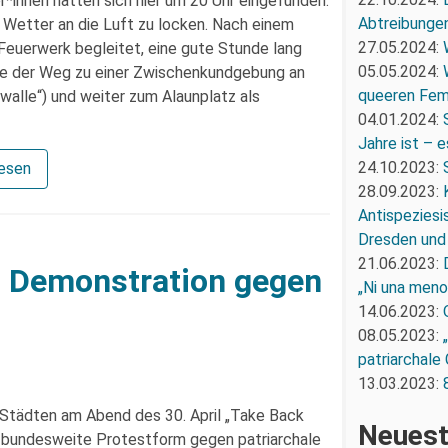
innen hatten sich hier um 20 Uhr eingefunden.
Abtreibunge
 Wetter an die Luft zu locken. Nach einem
27.05.2024:
 Feuerwerk begleitet, eine gute Stunde lang
05.05.2024:
sie der Weg zu einer Zwischenkundgebung an
queeren Fem
walle“) und weiter zum Alaunplatz als
04.01.2024:
Jahre ist – e
24.10.2023:
lesen
28.09.2023:
Antispeziesi
Dresden und
21.06.2023:
– Demonstration gegen
„Ni una men
14.06.2023:
08.05.2023:
patriarchale
13.03.2023:
Städten am Abend des 30. April „Take Back
Neuest
e bundesweite Protestform gegen patriarchale